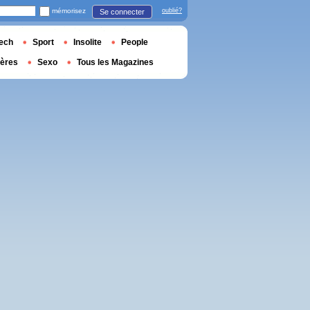
mémorisez
oublié?
Se connecter
ech
Sport
Insolite
People
ières
Sexo
Tous les Magazines