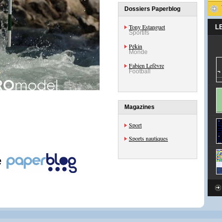
Dossiers Paperblog
Tony Estanguet
L
Sportifs
Pékin
Monde
Fabien Lefèvre
Football
Magazines
Sport
Sports nautiques
e