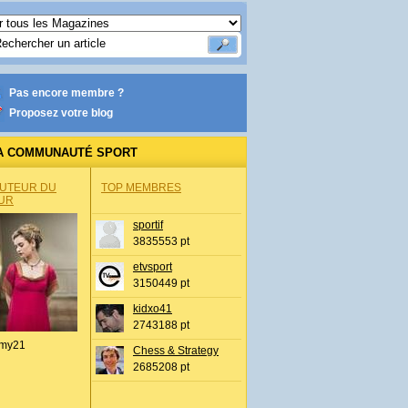
Pas encore membre ?
Proposez votre blog
A COMMUNAUTÉ SPORT
AUTEUR DU
TOP MEMBRES
UR
sportif
3835553 pt
etvsport
3150449 pt
kidxo41
2743188 pt
my21
Chess & Strategy
2685208 pt