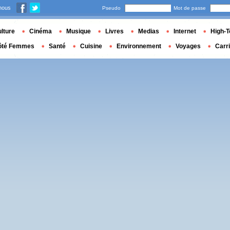
nous
Pseudo
Mot de passe
lture
Cinéma
Musique
Livres
Medias
Internet
High-T
ôté Femmes
Santé
Cuisine
Environnement
Voyages
Carr