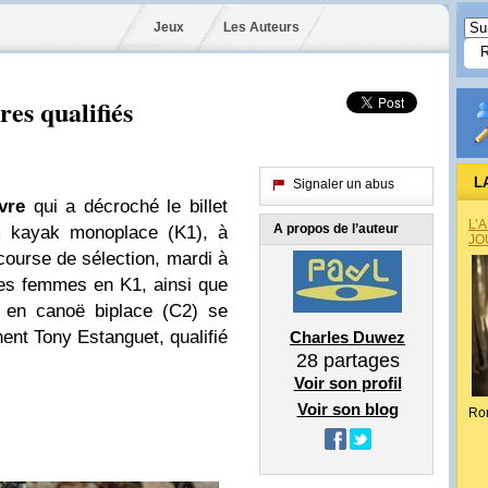
Jeux
Les Auteurs
res qualifiés
L
Signaler un abus
èvre
qui a décroché le billet
L’
A propos de l’auteur
m kayak monoplace (K1), à
JO
 course de sélection, mardi à
es femmes en K1, ainsi que
, en canoë biplace (C2) se
gnent Tony Estanguet, qualifié
Charles Duwez
28
partages
Voir son profil
Voir son blog
Ro