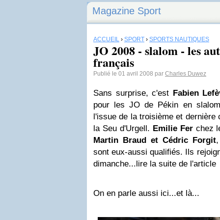
Magazine Sport
ACCUEIL
›
SPORT
›
SPORTS NAUTIQUES
JO 2008 - slalom - les aut
français
Publié le 01 avril 2008 par
Charles Duwez
Sans surprise, c'est
Fabien Lef
pour les JO de Pékin en slalo
l'issue de la troisième et dernière
la Seu d'Urgell.
Emilie Fer
chez l
Martin Braud et Cédric Forgit
sont eux-aussi qualifiés. Ils rejoi
dimanche...lire la suite de l'article
On en parle aussi ici...et là...