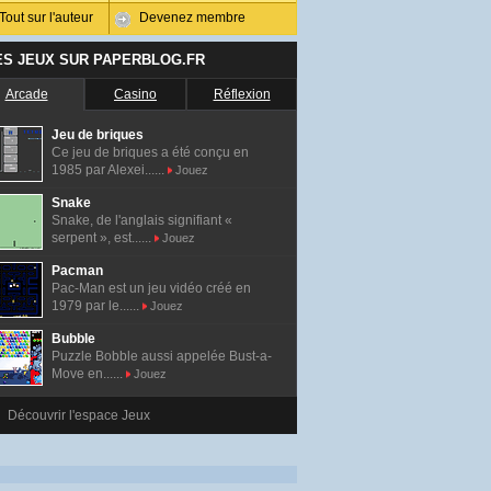
Tout sur l'auteur
Devenez membre
ES JEUX SUR PAPERBLOG.FR
Arcade
Casino
Réflexion
Jeu de briques
Ce jeu de briques a été conçu en
1985 par Alexei......
Jouez
Snake
Snake, de l'anglais signifiant «
serpent », est......
Jouez
Pacman
Pac-Man est un jeu vidéo créé en
1979 par le......
Jouez
Bubble
Puzzle Bobble aussi appelée Bust-a-
Move en......
Jouez
Découvrir l'espace Jeux