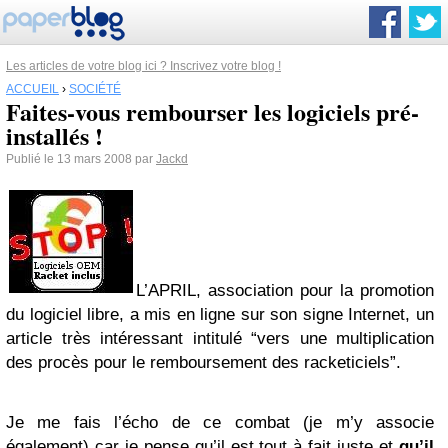
Les articles de votre blog ici ? Inscrivez votre blog !
ACCUEIL
›
SOCIÉTÉ
Faites-vous rembourser les logiciels pré-
installés !
Publié le 13 mars 2008 par
Jackd
L’APRIL, association pour la promotion
du logiciel libre, a mis en ligne sur son signe Internet, un
article très intéressant intitulé “vers une multiplication
des procès pour le remboursement des racketiciels”.
Je me fais l’écho de ce combat (je m’y associe
également) car je pense qu’il est tout à fait juste et
qu’il