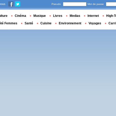
nous
Pseudo
Mot de passe
lture
Cinéma
Musique
Livres
Medias
Internet
High-T
ôté Femmes
Santé
Cuisine
Environnement
Voyages
Carr