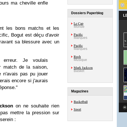
jours ma cheville enfle
Dossiers Paperblog
L
Le Cap
Monde
ent les bons matchs et les
Pacific
cific, Bogut est déçu d'avoir
Marques
gravant sa blessure avec un
Pacific
Marques
Rush
e erreur. Je voulais
Musique
r match de la saison,
Mark Jackson
Basket
e n'avais pas pu jouer
ais encore si j'aurais
réponse."
Magazines
Basketball
ckson
on ne souhaite rien
Sport
 pas mettre la pression sur
serein :