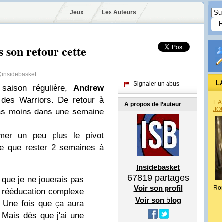
Jeux
Les Auteurs
 son retour cette
insidebasket
L
Signaler un abus
saison régulière,
Andrew
e des Warriors. De retour à
L’
A propos de l’auteur
JO
 pas moins dans une semaine
imer un peu plus le pivot
ine que rester 2 semaines à
Insidebasket
67819
partages
que je ne jouerais pas
Voir son profil
Ro
 rééducation complexe
Voir son blog
. Une fois que ça aura
. Mais dès que j'ai une