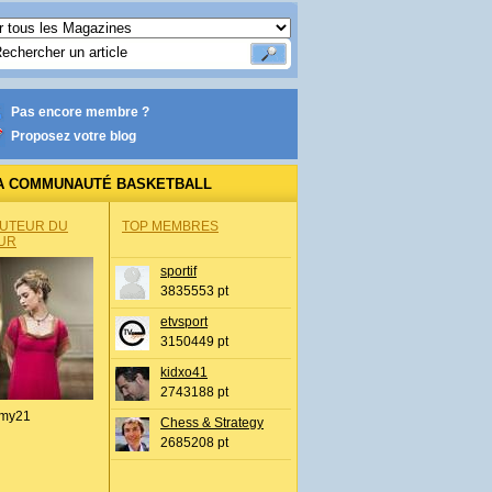
Pas encore membre ?
Proposez votre blog
A COMMUNAUTÉ BASKETBALL
AUTEUR DU
TOP MEMBRES
UR
sportif
3835553 pt
etvsport
3150449 pt
kidxo41
2743188 pt
my21
Chess & Strategy
2685208 pt