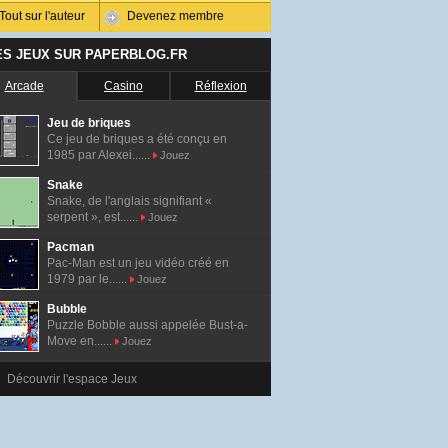
Tout sur l'auteur
Devenez membre
ES JEUX SUR PAPERBLOG.FR
Arcade
Casino
Réflexion
Jeu de briques
Ce jeu de briques a été conçu en
1985 par Alexei......
Jouez
Snake
Snake, de l'anglais signifiant «
serpent », est......
Jouez
Pacman
Pac-Man est un jeu vidéo créé en
1979 par le......
Jouez
Bubble
Puzzle Bobble aussi appelée Bust-a-
Move en......
Jouez
Découvrir l'espace Jeux