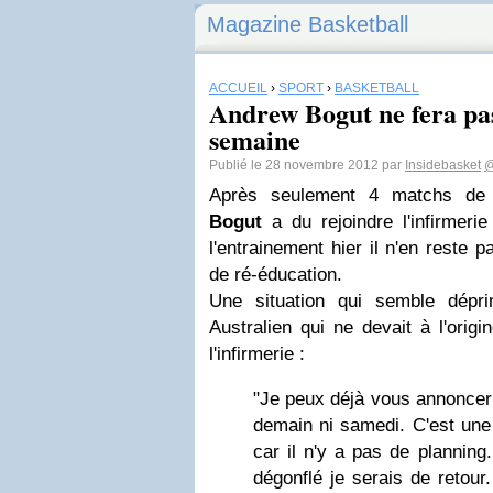
Magazine Basketball
ACCUEIL
›
SPORT
›
BASKETBALL
Andrew Bogut ne fera pas
semaine
Publié le 28 novembre 2012 par
Insidebasket
@
Après seulement 4 matchs de 
Bogut
a du rejoindre l'infirmeri
l'entrainement hier il n'en reste
de ré-éducation.
Une situation qui semble dépr
Australien qui ne devait à l'orig
l'infirmerie :
"Je peux déjà vous annoncer 
demain ni samedi. C'est une
car il n'y a pas de planning
dégonflé je serais de retour