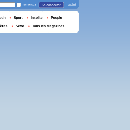
mémorisez
oublié?
Se connecter
ech
Sport
Insolite
People
ières
Sexo
Tous les Magazines