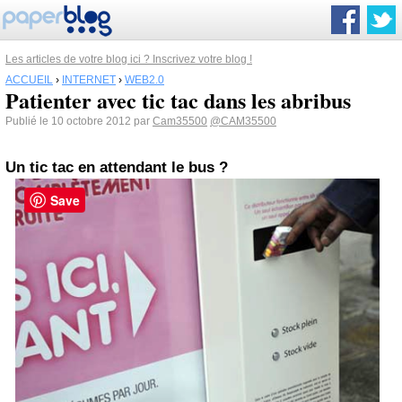
Les articles de votre blog ici ? Inscrivez votre blog !
ACCUEIL
›
INTERNET
›
WEB2.0
Patienter avec tic tac dans les abribus
Publié le 10 octobre 2012 par
Cam35500
@CAM35500
Un tic tac en attendant le bus ?
Save