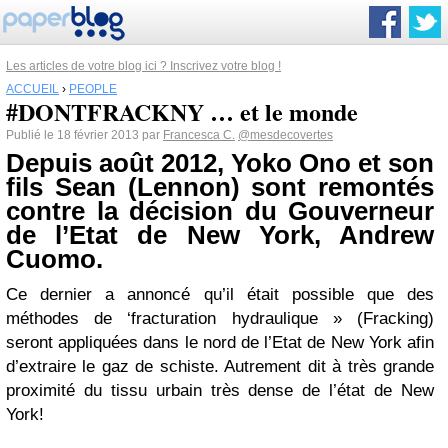
Les articles de votre blog ici ? Inscrivez votre blog !
ACCUEIL
›
PEOPLE
#DONTFRACKNY … et le monde
Publié le 18 février 2013 par
Francesca C.
@mesdecovertes
Depuis août 2012, Yoko Ono et son
fils Sean (Lennon) sont remontés
contre la décision du Gouverneur
de l’Etat de New York, Andrew
Cuomo.
Ce dernier a annoncé qu’il était possible que des
méthodes de ‘fracturation hydraulique » (Fracking)
seront appliquées dans le nord de l’Etat de New York afin
d’extraire le gaz de schiste. Autrement dit à très grande
proximité du tissu urbain très dense de l’état de New
York!