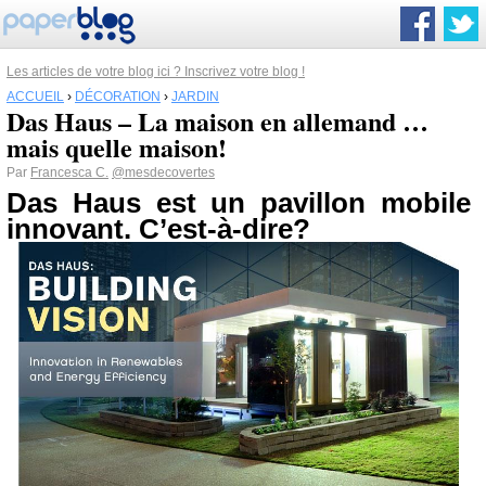
Les articles de votre blog ici ? Inscrivez votre blog !
ACCUEIL
›
DÉCORATION
›
JARDIN
Das Haus – La maison en allemand …
mais quelle maison!
Par
Francesca C.
@mesdecovertes
Das Haus est un pavillon mobile
innovant. C’est-à-dire?