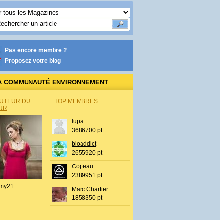
Pas encore membre ?
Proposez votre blog
A COMMUNAUTÉ ENVIRONNEMENT
AUTEUR DU
TOP MEMBRES
UR
lupa
3686700 pt
bioaddict
2655920 pt
Copeau
2389951 pt
my21
Marc Chartier
1858350 pt