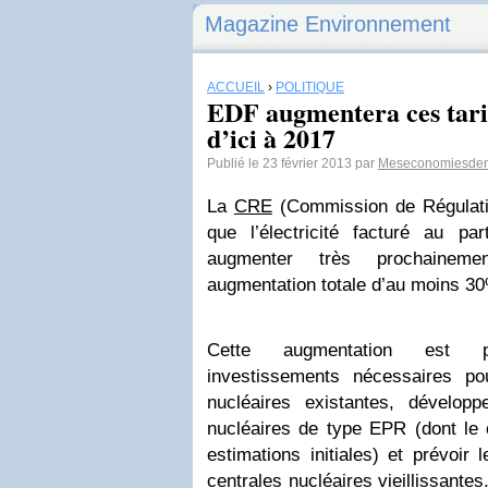
Magazine Environnement
ACCUEIL
›
POLITIQUE
EDF augmentera ces tari
d’ici à 2017
Publié le 23 février 2013 par
Meseconomiesden
La
CRE
(Commission de Régulatio
que l’électricité facturé au part
augmenter très prochaineme
augmentation totale d’au moins 30
Cette augmentation est p
investissements nécessaires po
nucléaires existantes, développ
nucléaires de type EPR (dont le 
estimations initiales) et prévoir
centrales nucléaires vieillissantes