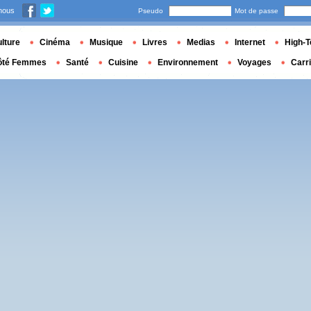
nous
Pseudo
Mot de passe
lture
Cinéma
Musique
Livres
Medias
Internet
High-T
ôté Femmes
Santé
Cuisine
Environnement
Voyages
Carr