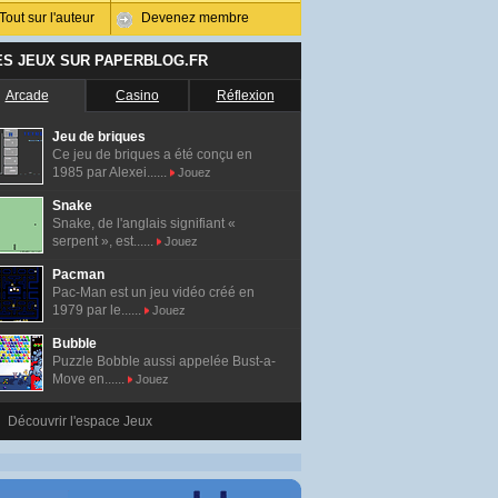
Tout sur l'auteur
Devenez membre
ES JEUX SUR PAPERBLOG.FR
Arcade
Casino
Réflexion
Jeu de briques
Ce jeu de briques a été conçu en
1985 par Alexei......
Jouez
Snake
Snake, de l'anglais signifiant «
serpent », est......
Jouez
Pacman
Pac-Man est un jeu vidéo créé en
1979 par le......
Jouez
Bubble
Puzzle Bobble aussi appelée Bust-a-
Move en......
Jouez
Découvrir l'espace Jeux