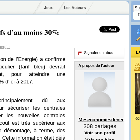
Jeux
Les Auteurs
fs d’au moins 30%
ergie
L
Signaler un abus
n de l’Energie) a confirmé
L’
A propos de l’auteur
iculier (tarif bleu) devrait
JO
nt, pour atteindre une
% d’ici à 2017.
rincipalement dû aux
ur sécuriser les centrales
er les nouvelles centrales
Ro
Meseconomiesdenergie
coût est très supérieur aux
208
partages
 le démontage, à terme, des
Voir son profil
. Cette information était déjà