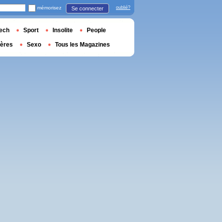
mémorisez
oublié?
Se connecter
ech
Sport
Insolite
People
ières
Sexo
Tous les Magazines