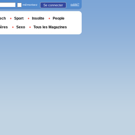
mémorisez
oublié?
Se connecter
ech
Sport
Insolite
People
ières
Sexo
Tous les Magazines