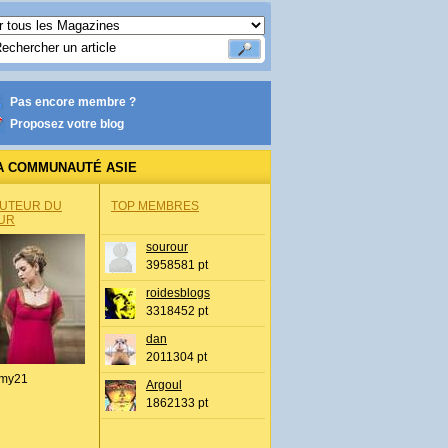
Pas encore membre ?
Proposez votre blog
A COMMUNAUTÉ ASIE
AUTEUR DU
TOP MEMBRES
UR
sourour
3958581 pt
roidesblogs
3318452 pt
dan
2011304 pt
my21
Argoul
1862133 pt