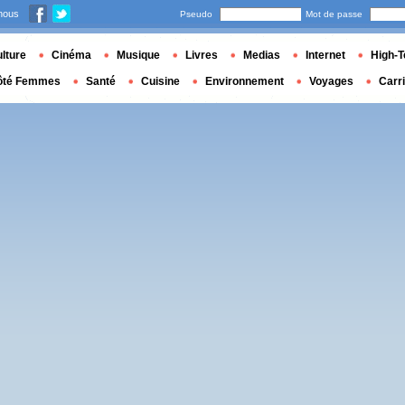
nous
Pseudo
Mot de passe
lture
Cinéma
Musique
Livres
Medias
Internet
High-T
ôté Femmes
Santé
Cuisine
Environnement
Voyages
Carr