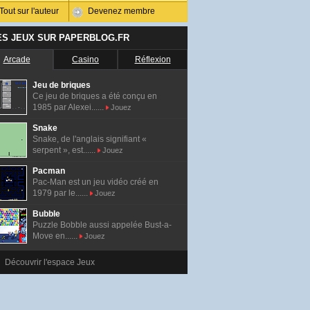
Tout sur l'auteur
Devenez membre
ES JEUX SUR PAPERBLOG.FR
Arcade
Casino
Réflexion
Jeu de briques
Ce jeu de briques a été conçu en
1985 par Alexei......
Jouez
Snake
Snake, de l'anglais signifiant «
serpent », est......
Jouez
Pacman
Pac-Man est un jeu vidéo créé en
1979 par le......
Jouez
Bubble
Puzzle Bobble aussi appelée Bust-a-
Move en......
Jouez
Découvrir l'espace Jeux