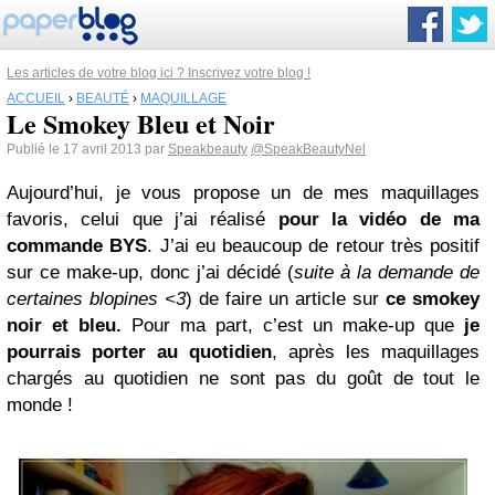
Les articles de votre blog ici ? Inscrivez votre blog !
ACCUEIL
›
BEAUTÉ
›
MAQUILLAGE
Le Smokey Bleu et Noir
Publié le 17 avril 2013 par
Speakbeauty
@SpeakBeautyNel
Aujourd’hui, je vous propose un de mes maquillages
favoris, celui que j’ai réalisé
pour la vidéo de ma
commande BYS
. J’ai eu beaucoup de retour très positif
sur ce make-up, donc j’ai décidé (
suite à la demande de
certaines blopines <3
) de faire un article sur
ce smokey
noir et bleu.
Pour ma part, c’est un make-up que
je
pourrais porter au quotidien
, après les maquillages
chargés au quotidien ne sont pas du goût de tout le
monde !