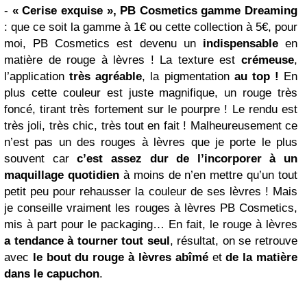
-
« Cerise exquise », PB Cosmetics gamme Dreaming
: que ce soit la gamme à 1€ ou cette collection à 5€, pour
moi, PB Cosmetics est devenu un
indispensable
en
matière de rouge à lèvres ! La texture est
crémeuse
,
l’application
très agréable
, la pigmentation
au top !
En
plus cette couleur est juste magnifique, un rouge très
foncé, tirant très fortement sur le pourpre ! Le rendu est
très joli, très chic, très tout en fait ! Malheureusement ce
n’est pas un des rouges à lèvres que je porte le plus
souvent car
c’est assez dur de l’incorporer à un
maquillage quotidien
à moins de n’en mettre qu’un tout
petit peu pour rehausser la couleur de ses lèvres ! Mais
je conseille vraiment les rouges à lèvres PB Cosmetics,
mis à part pour le packaging… En fait, le rouge à lèvres
a
tendance à tourner tout seul
, résultat, on se retrouve
avec
le bout du rouge à lèvres abîmé
et
de la matière
dans le capuchon
.