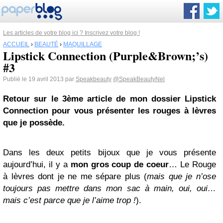
Les articles de votre blog ici ? Inscrivez votre blog !
ACCUEIL
›
BEAUTÉ
›
MAQUILLAGE
Lipstick Connection (Purple&Brown;’s)
#3
Publié le 19 avril 2013 par
Speakbeauty
@SpeakBeautyNel
Retour sur le 3ème article de mon dossier Lipstick
Connection pour vous présenter les rouges à lèvres
que je possède.
Dans les deux petits bijoux que je vous présente
aujourd’hui, il y a
mon gros coup de coeur
… Le Rouge
à lèvres dont je ne me sépare plus (
mais que je n’ose
toujours pas mettre dans mon sac à main, oui, oui…
mais c’est parce que je l’aime trop !
).