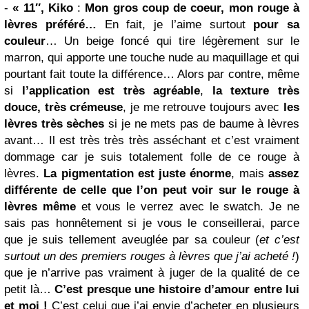
-
« 11″, Kiko
:
Mon gros coup de coeur, mon rouge à
lèvres préféré…
En fait, je l’aime surtout
pour sa
couleur
… Un beige foncé qui tire légèrement sur le
marron, qui apporte une touche nude au maquillage et qui
pourtant fait toute la différence… Alors par contre, même
si
l’application est très agréable
,
la texture très
douce, très crémeuse
, je me retrouve toujours avec
les
lèvres très sèches
si je ne mets pas de baume à lèvres
avant… Il est très très très asséchant et c’est vraiment
dommage car je suis totalement folle de ce rouge à
lèvres.
La pigmentation est juste énorme
, mais
assez
différente de celle que l’on peut voir sur le rouge à
lèvres même
et vous le verrez avec le swatch. Je ne
sais pas honnêtement si je vous le conseillerai, parce
que je suis tellement aveuglée par sa couleur (
et c’est
surtout un des premiers rouges à lèvres que j’ai acheté !
)
que je n’arrive pas vraiment à juger de la qualité de ce
petit là…
C’est presque une histoire d’amour entre lui
et moi !
C’est celui que j’ai envie d’acheter en plusieurs