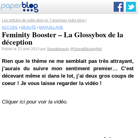
Les articles de votre blog ici ? Inscrivez votre blog !
ACCUEIL
›
BEAUTÉ
›
MAQUILLAGE
Feminity Booster – La Glossybox de la
déception
Publié le 23 avril 2013 par
Speakbeauty
@SpeakBeautyNel
Rien que le thème ne me semblait pas très attrayant,
j’aurais du suivre mon sentiment premier… C’est
décevant même si dans le lot, j’ai deux gros coups de
coeur ! Je vous laisse regarder la vidéo !
Cliquer ici pour voir la vidéo.