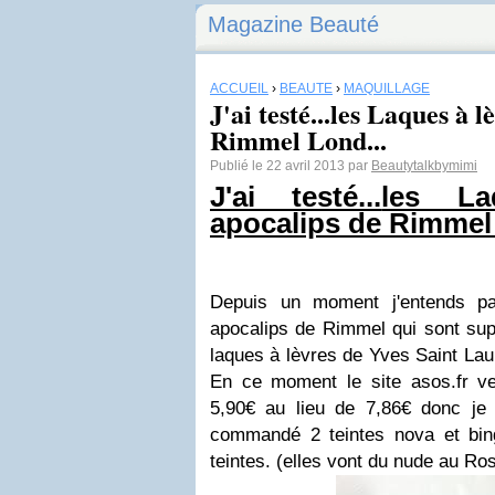
Magazine Beauté
ACCUEIL
›
BEAUTÉ
›
MAQUILLAGE
J'ai testé...les Laques à 
Rimmel Lond...
Publié le 22 avril 2013 par
Beautytalkbymimi
J'ai testé...
les La
apocalips de Rimme
Depuis un moment j'entends pa
apocalips de Rimmel qui sont su
laques à lèvres de Yves Saint Lau
En ce moment le site asos.fr v
5,90€ au lieu de 7,86€ donc je n
commandé 2 teintes nova et bing
teintes. (elles vont du nude au R