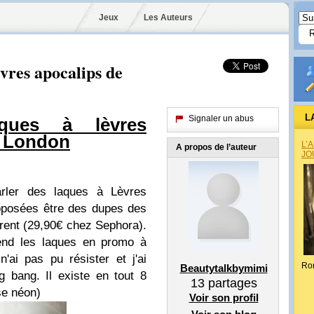
Jeux
Les Auteurs
lèvres apocalips de
L
Signaler un abus
ques à lèvres
l London
L’
A propos de l’auteur
JO
rler des laques à Lèvres
pposées être des dupes des
rent (29,90€ chez Sephora).
end les laques en promo à
'ai pas pu résister et j'ai
Ro
Beautytalkbymimi
 bang. Il existe en tout 8
13
partages
ose néon)
Voir son profil