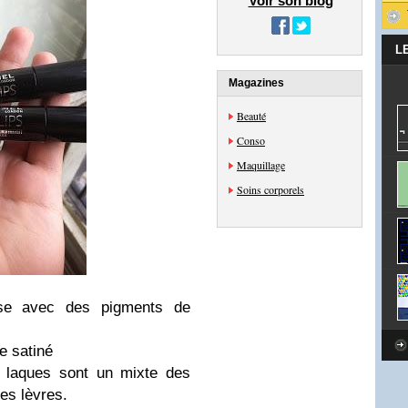
Voir son blog
L
Magazines
Beauté
Conso
Maquillage
Soins corporels
euse avec des pigments de
se satiné
s laques sont un mixte des
les lèvres.