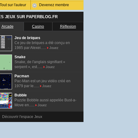
Tout sur l'auteur
Devenez membre
ES JEUX SUR PAPERBLOG.FR
Arcade
Casino
Réflexion
Jeu de briques
Ce jeu de briques a été conçu en
1985 par Alexei......
Jouez
Snake
Snake, de l'anglais signifiant «
serpent », est......
Jouez
Pacman
Pac-Man est un jeu vidéo créé en
1979 par le......
Jouez
Bubble
Puzzle Bobble aussi appelée Bust-a-
Move en......
Jouez
Découvrir l'espace Jeux