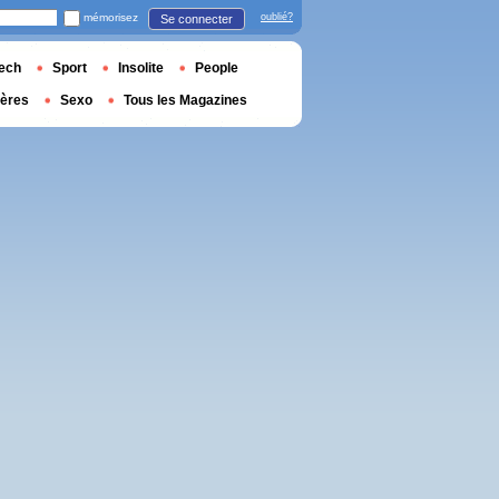
mémorisez
oublié?
Se connecter
ech
Sport
Insolite
People
ières
Sexo
Tous les Magazines