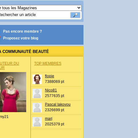
Pas encore membre ?
Proposez votre blog
A COMMUNAUTÉ BEAUTÉ
AUTEUR DU
TOP MEMBRES
UR
flopie
7388069 pt
Nico81
2577635 pt
Pascal Iakovou
2326699 pt
my21
marj
2025379 pt