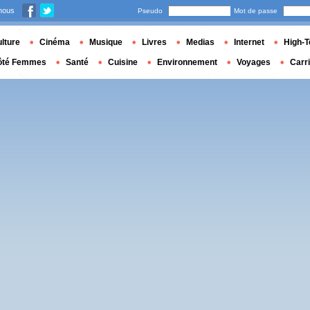
nous
Pseudo
Mot de passe
lture
Cinéma
Musique
Livres
Medias
Internet
High-T
ôté Femmes
Santé
Cuisine
Environnement
Voyages
Carr