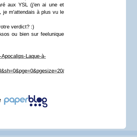
ré aux YSL (j'en ai une et
, je m'attendais à plus vu le
otre verdict? :)
Asos ou bien sur feelunique
-Apocalips-Laque-à-
mel&sh=0&pge=0&pgesize=20&sort=-1&clr=Galaxy&mpor
e