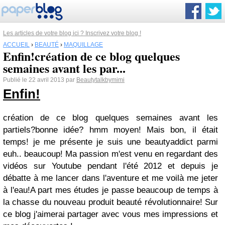
Les articles de votre blog ici ? Inscrivez votre blog !
ACCUEIL
›
BEAUTÉ
›
MAQUILLAGE
Enfin!création de ce blog quelques
semaines avant les par...
Publié le 22 avril 2013 par
Beautytalkbymimi
Enfin!
création de ce blog quelques semaines avant les
partiels?bonne idée? hmm moyen! Mais bon, il était
temps! je me présente je suis une beautyaddict parmi
euh.. beaucoup! Ma passion m'est venu en regardant des
vidéos sur Youtube pendant l'été 2012 et depuis je
débatte à me lancer dans l'aventure et me voilà me jeter
à l'eau!A part mes études je passe beaucoup de temps à
la chasse du nouveau produit beauté révolutionnaire! Sur
ce blog j'aimerai partager avec vous mes impressions et