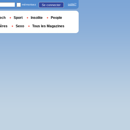
mémorisez
oublié?
Se connecter
ech
Sport
Insolite
People
ières
Sexo
Tous les Magazines