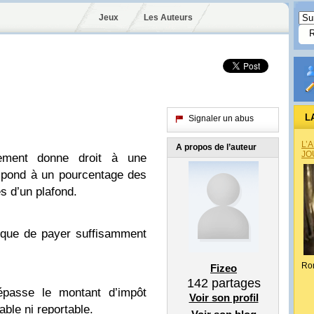
Jeux
Les Auteurs
L
Signaler un abus
L’
A propos de l’auteur
JO
ement donne droit à une
espond à un pourcentage des
s d’un plafond.
ique de payer suffisamment
Ro
Fizeo
142
partages
épasse le montant d’impôt
Voir son profil
sable ni reportable.