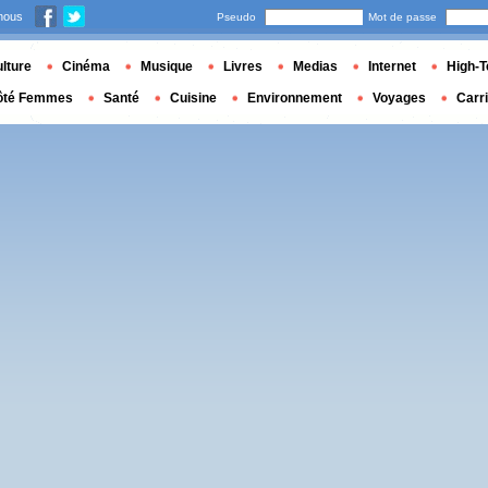
nous
Pseudo
Mot de passe
lture
Cinéma
Musique
Livres
Medias
Internet
High-T
ôté Femmes
Santé
Cuisine
Environnement
Voyages
Carr