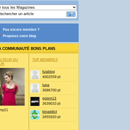
Pas encore membre ?
Proposez votre blog
A COMMUNAUTÉ BONS PLANS
AUTEUR DU
TOP MEMBRES
UR
lizablog
4002559 pt
lupa
3686700 pt
golem13
3639033 pt
my21
bioaddict
2655920 pt