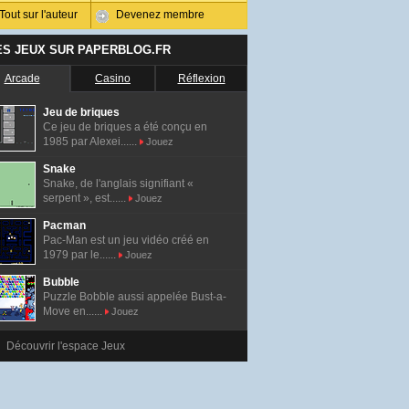
Tout sur l'auteur
Devenez membre
ES JEUX SUR PAPERBLOG.FR
Arcade
Casino
Réflexion
Jeu de briques
Ce jeu de briques a été conçu en
1985 par Alexei......
Jouez
Snake
Snake, de l'anglais signifiant «
serpent », est......
Jouez
Pacman
Pac-Man est un jeu vidéo créé en
1979 par le......
Jouez
Bubble
Puzzle Bobble aussi appelée Bust-a-
Move en......
Jouez
Découvrir l'espace Jeux