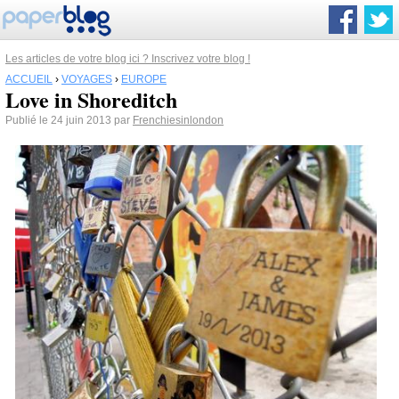
Les articles de votre blog ici ? Inscrivez votre blog !
ACCUEIL
›
VOYAGES
›
EUROPE
Love in Shoreditch
Publié le 24 juin 2013 par
Frenchiesinlondon