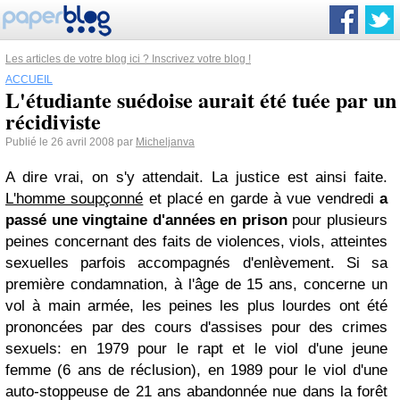
Les articles de votre blog ici ? Inscrivez votre blog !
ACCUEIL
L'étudiante suédoise aurait été tuée par un
récidiviste
Publié le 26 avril 2008 par
Micheljanva
A dire vrai, on s'y attendait. La justice est ainsi faite.
L'homme soupçonné
et placé en garde à vue vendredi
a
passé une vingtaine d'années en prison
pour plusieurs
peines concernant des faits de violences, viols, atteintes
sexuelles parfois accompagnés d'enlèvement. Si sa
première condamnation, à l'âge de 15 ans, concerne un
vol à main armée, les peines les plus lourdes ont été
prononcées par des cours d'assises pour des crimes
sexuels: en 1979 pour le rapt et le viol d'une jeune
femme (6 ans de réclusion), en 1989 pour le viol d'une
auto-stoppeuse de 21 ans abandonnée nue dans la forêt