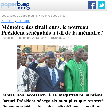
Les articles de votre blog ici ? Inscrivez votre blog !
ACCUEIL
›
CULTURE
Mémoire des tirailleurs, le nouveau
Président sénégalais a t-il de la mémoire?
Publié le 01 septembre 2013 par
Ksd
@KarfaDIALLO
Depuis son accession à la Magistrature suprême,
l’actuel Président sénégalais aura plus que respecté
l’incontournable loi du clientélisme politique.