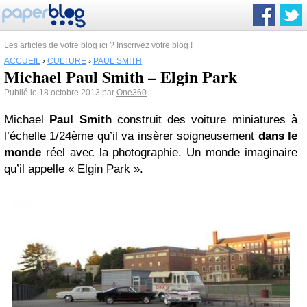
Les articles de votre blog ici ? Inscrivez votre blog !
ACCUEIL
›
CULTURE
›
PAUL SMITH
Michael Paul Smith – Elgin Park
Publié le 18 octobre 2013 par
One360
Michael
Paul Smith
construit des voiture miniatures à
l’échelle 1/24ème qu’il va insèrer soigneusement
dans le
monde
réel avec la photographie. Un monde imaginaire
qu’il appelle « Elgin Park ».