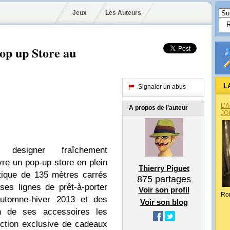
Jeux
Les Auteurs
op up Store au
L
Signaler un abus
L’
A propos de l’auteur
JO
designer fraîchement
re un pop-up store en plein
Thierry Piguet
tique de 135 mètres carrés
875
partages
es lignes de prêt-à-porter
Voir son profil
Ro
automne-hiver 2013 et des
Voir son blog
ion de ses accessoires les
ection exclusive de cadeaux