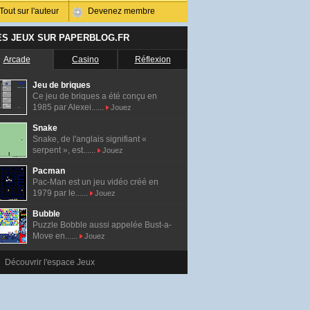
Tout sur l'auteur
Devenez membre
ES JEUX SUR PAPERBLOG.FR
Arcade
Casino
Réflexion
Jeu de briques
Ce jeu de briques a été conçu en
1985 par Alexei......
Jouez
Snake
Snake, de l'anglais signifiant «
serpent », est......
Jouez
Pacman
Pac-Man est un jeu vidéo créé en
1979 par le......
Jouez
Bubble
Puzzle Bobble aussi appelée Bust-a-
Move en......
Jouez
Découvrir l'espace Jeux