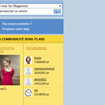
Pas encore membre ?
Proposez votre blog
A COMMUNAUTÉ BONS PLANS
AUTEUR DU
TOP MEMBRES
UR
flopie
7388069 pt
mariageoriginal
2834382 pt
delph663
2452249 pt
my21
etv
2319856 pt