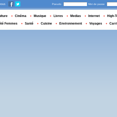
nous
Pseudo
Mot de passe
lture
Cinéma
Musique
Livres
Medias
Internet
High-T
ôté Femmes
Santé
Cuisine
Environnement
Voyages
Carr