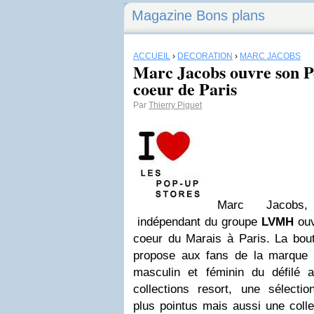
Magazine Bons plans
ACCUEIL
›
DÉCORATION
›
MARC JACOBS
Marc Jacobs ouvre son P
coeur de Paris
Par
Thierry Piguet
Marc Jacobs, 
indépendant du groupe
LVMH
ouv
coeur du Marais à Paris. La bou
propose aux fans de la marque s
masculin et féminin du défilé 
collections resort, une sélect
plus pointus mais aussi une coll