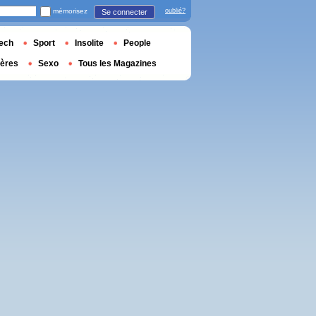
mémorisez
oublié?
Se connecter
ech
Sport
Insolite
People
ières
Sexo
Tous les Magazines