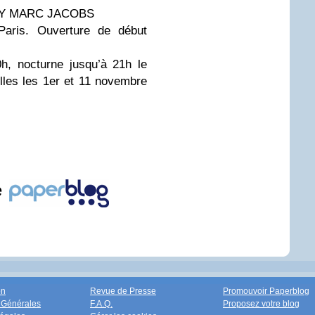
Y MARC JACOBS
aris. Ouverture de début
h, nocturne jusqu’à 21h le
lles les 1er et 11 novembre
e
on
Revue de Presse
Promouvoir Paperblog
 Générales
F.A.Q.
Proposez votre blog