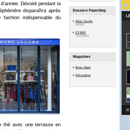
n d’année. Dévoilé pendant la
éphémère disparaîtra après
Dossiers Paperblog
L
pe fashion indispensable du
Marc Jacobs
mode
LVMH
Sociétés
Magazines
Bons plans
Décoration
de thé avec une terrasse en