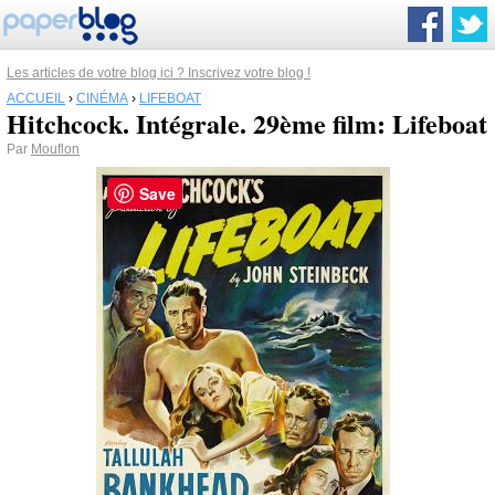
Les articles de votre blog ici ? Inscrivez votre blog !
ACCUEIL
›
CINÉMA
›
LIFEBOAT
Hitchcock. Intégrale. 29ème film: Lifeboat
Par
Mouflon
Save