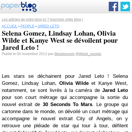
Les articles de votre blog ici ? Inscrivez votre blog !
ACCUEIL
›
PEOPLE
›
JARED LETO
Selena Gomez, Lindsay Lohan, Olivia
Wilde et Kanye West se dévoilent pour
Jared Leto !
Publié le 04 novembre 2013 par
Weekpeople
@Week_people
Les stars se déchainent pour Jared Leto ! Selena
Gomez, Lindsay Lohan,
Olivia Wilde
et Kanye West,
notamment, se sont livrés à la caméra de
Jared Leto
pour son court métrage qui accompagne la sortie du
nouvel extrait de
30 Seconds To Mars
. Le groupe qui
cartonne dans le monde, on dévoilé un court métrage qui
accompagne le nouvel extrait City of Angels, on y
retrouve une pléiade de star qui tour à tour, défilent