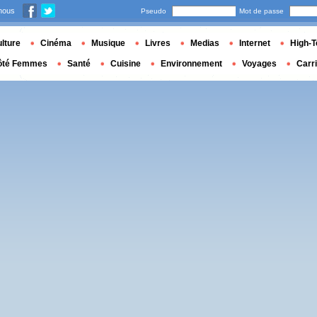
nous
Pseudo
Mot de passe
lture
Cinéma
Musique
Livres
Medias
Internet
High-T
ôté Femmes
Santé
Cuisine
Environnement
Voyages
Carr