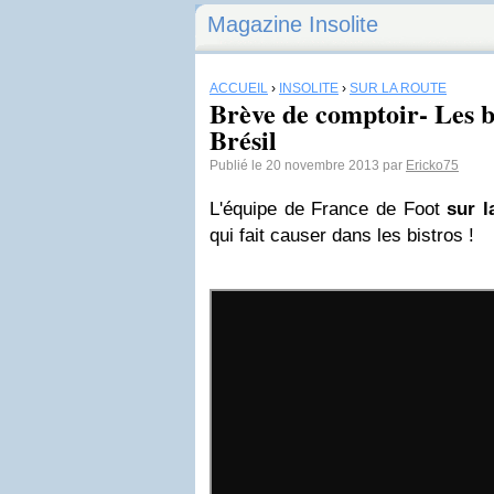
Magazine Insolite
ACCUEIL
›
INSOLITE
›
SUR LA ROUTE
Brève de comptoir- Les b
Brésil
Publié le 20 novembre 2013 par
Ericko75
L'équipe de France de Foot
sur l
qui fait causer dans les bistros !