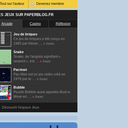
Tout sur l'auteur
Devenez membre
ES JEUX SUR PAPERBLOG.FR
Arcade
Casino
Réflexion
Jeu de briques
Ce jeu de briques a été conçu en
1985 par Alexei......
Jouez
Snake
Snake, de l'anglais signifiant «
serpent », est......
Jouez
Pacman
Pac-Man est un jeu vidéo créé en
1979 par le......
Jouez
Bubble
Puzzle Bobble aussi appelée Bust-a-
Move en......
Jouez
Découvrir l'espace Jeux