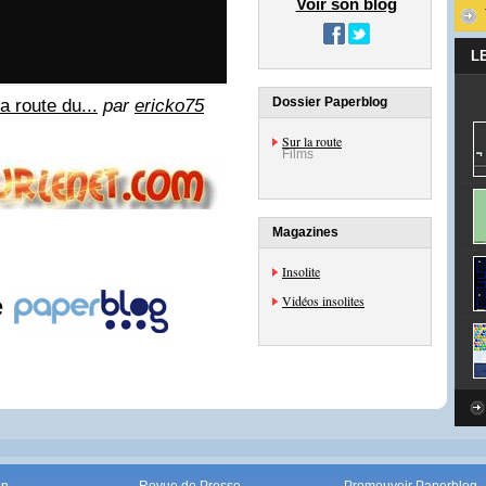
Voir son blog
L
Dossier Paperblog
a route du...
par
ericko75
Sur la route
Films
Magazines
Insolite
e
Vidéos insolites