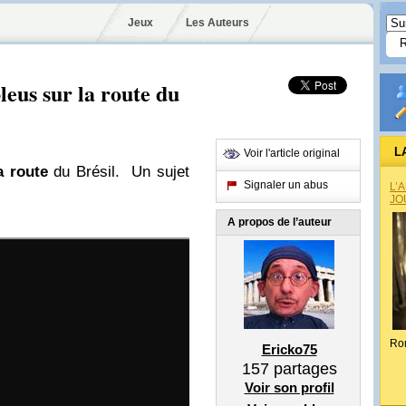
Jeux
Les Auteurs
leus sur la route du
L
Voir l'article original
a route
du Brésil. Un sujet
Signaler un abus
L’
JO
A propos de l’auteur
Ro
Ericko75
157
partages
Voir son profil