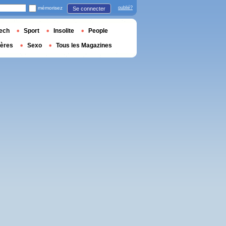
mémorisez
oublié?
Se connecter
ech
Sport
Insolite
People
ières
Sexo
Tous les Magazines