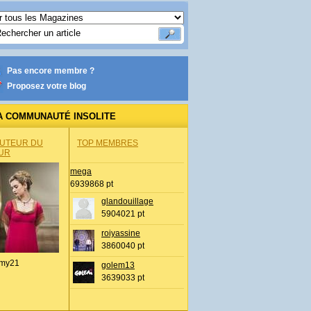
Pas encore membre ?
Proposez votre blog
A COMMUNAUTÉ INSOLITE
AUTEUR DU
TOP MEMBRES
UR
mega
6939868 pt
glandouillage
5904021 pt
roiyassine
3860040 pt
my21
golem13
3639033 pt