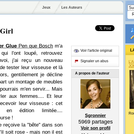
Jeux
Les Auteurs
 Girl
er Glue
Pen que Bosch
m'a
L
Voir l'article original
qui l'ont loupé, retrouvez
nvoi, j'ai reçu un nouveau
Signaler un abus
L’
JO
e tester leur visseuse et là
A propos de l’auteur
s, gentillement je décline
à part un montage de meubles
ourrais m'en servir... Mais
rler aux femmes.... Et leur
ecevoir leur visseuse : cet
en édition limitée....
Ro
Sgronnier
urse !
5969
partages
 reçoive la "bête" dans son
Voir son profil
il soit rose - mais non il est