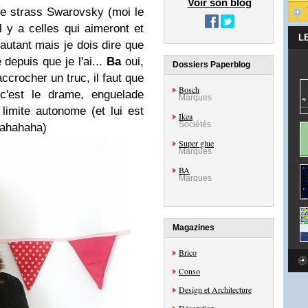
Voir son blog
 de strass Swarovsky (moi le
l y a celles qui aimeront et
L
autant mais je dois dire que
epuis que je l'ai...
Ba
oui,
Dossiers Paperblog
accrocher un truc, il faut que
Bosch
'est le drame, enguelade
Marques
limite autonome (et lui est
Ikea
Sociétés
hahahaha)
Super glue
Marques
BA
Marques
Magazines
Brico
Conso
Design et Architecture