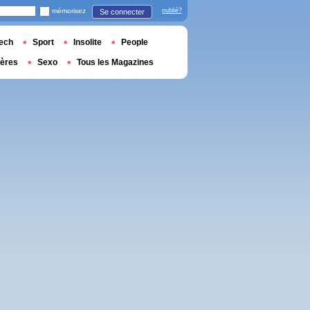
mémorisez
oublié?
Se connecter
ech
Sport
Insolite
People
ières
Sexo
Tous les Magazines