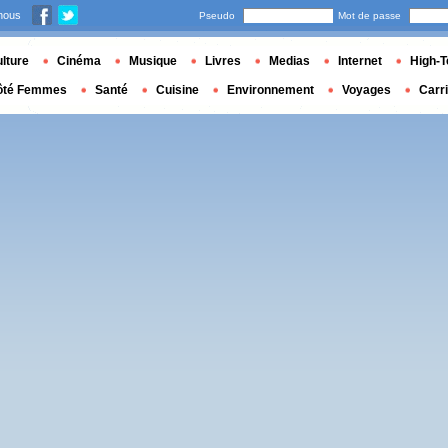
nous
Pseudo
Mot de passe
lture
Cinéma
Musique
Livres
Medias
Internet
High-T
ôté Femmes
Santé
Cuisine
Environnement
Voyages
Carr