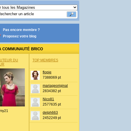
Pas encore membre ?
Proposez votre blog
A COMMUNAUTÉ BRICO
AUTEUR DU
TOP MEMBRES
UR
flopie
7388069 pt
mariageoriginal
2834382 pt
Nico81
2577635 pt
my21
delph663
2452249 pt