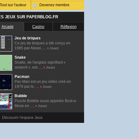
Tout sur l'auteur
Devenez membre
ES JEUX SUR PAPERBLOG.FR
Arcade
Casino
Réflexion
Jeu de briques
Ce jeu de briques a été conçu en
1985 par Alexei......
Jouez
Snake
Snake, de l'anglais signifiant «
serpent », est......
Jouez
Pacman
Pac-Man est un jeu vidéo créé en
1979 par le......
Jouez
Bubble
Puzzle Bobble aussi appelée Bust-a-
Move en......
Jouez
Découvrir l'espace Jeux