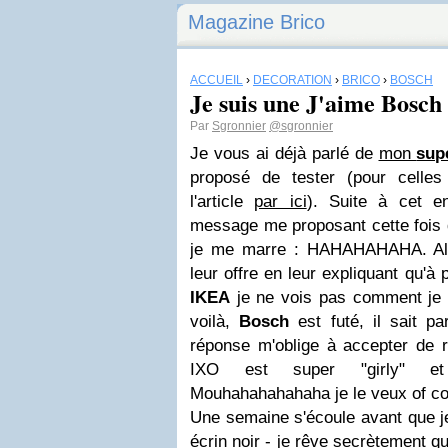
Magazine Brico
ACCUEIL
›
DÉCORATION
›
BRICO
›
BOSCH
Je suis une J'aime Bosch
Par
Sgronnier
@sgronnier
Je vous ai déjà parlé de
mon
sup
proposé de tester (pour celles 
l'article
par ici
). Suite à cet e
message me proposant cette fois d
je me marre : HAHAHAHAHA. Alor
leur offre en leur expliquant qu'
IKEA
je ne vois pas comment je p
voilà,
Bosch
est futé, il sait pa
réponse m'oblige à accepter de r
IXO est super "girly" et 
Mouhahahahahaha je le veux of co
Une semaine s'écoule avant que je
écrin noir - je rêve secrètement qu'