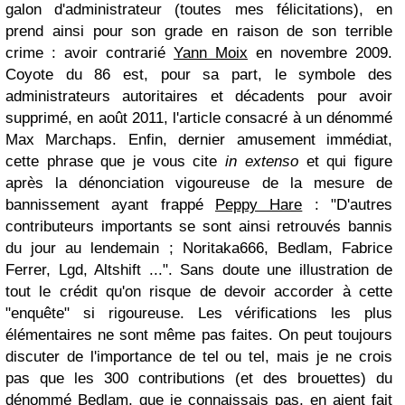
galon d'administrateur (toutes mes félicitations), en
prend ainsi pour son grade en raison de son terrible
crime : avoir contrarié
Yann Moix
en novembre 2009.
Coyote du 86 est, pour sa part, le symbole des
administrateurs autoritaires et décadents pour avoir
supprimé, en août 2011, l'article consacré à un dénommé
Max Marchaps. Enfin, dernier amusement immédiat,
cette phrase que je vous cite
in extenso
et qui figure
après la dénonciation vigoureuse de la mesure de
bannissement ayant frappé
Peppy Hare
: "D'autres
contributeurs importants se sont ainsi retrouvés bannis
du jour au lendemain ; Noritaka666, Bedlam, Fabrice
Ferrer, Lgd, Altshift ...". Sans doute une illustration de
tout le crédit qu'on risque de devoir accorder à cette
"enquête" si rigoureuse. Les vérifications les plus
élémentaires ne sont même pas faites. On peut toujours
discuter de l'importance de tel ou tel, mais je ne crois
pas que les 300 contributions (et des brouettes) du
dénommé
Bedlam
, que je connaissais pas, en aient fait