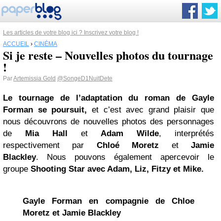
Les articles de votre blog ici ? Inscrivez votre blog !
ACCUEIL
›
CINÉMA
Si je reste – Nouvelles photos du tournage
!
Par
Artemissia Gold
@SongeD1NuitDete
Le tournage de l’adaptation du roman de Gayle
Forman se poursuit,
et c’est avec grand plaisir que
nous découvrons de nouvelles photos des personnages
de
Mia Hall
et
Adam Wilde
, interprétés
respectivement par
Chloé Moretz
et
Jamie
Blackley
.
Nous pouvons également apercevoir le
groupe
Shooting Star
avec Adam, Liz, Fitzy et Mike.
Gayle Forman en compagnie de
Chloe
Moretz
et Jamie Blackley