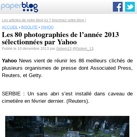
Les articles de votre blog ici ? Inscrivez votre blog !
ACCUEIL
›
INSOLITE
›
YAHOO
Les 80 photographies de l’année 2013
sélectionnées par Yahoo
Publié le 10 décembre 2013 par
Golem13
@Golem_13
Yahoo
News vient de réunir les 86 meilleurs clichés de
plusieurs organismes de presse dont Associated Press,
Reuters, et Getty.
SERBIE : Un sans abri s’est installé dans caveau de
cimetière en février dernier. (Reuters).