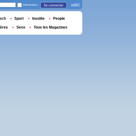
mémorisez
oublié?
Se connecter
ech
Sport
Insolite
People
ières
Sexo
Tous les Magazines