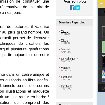
 mission de constituer une
Voir son blog
résentatives de l’histoire de
e à nos jours.
L
Dossiers Paperblog
rs, de lectures, il valorise
Vichy
vrir au plus grand nombre. Un
France
eractif permet de découvrir
Vichy
 techniques de création, les
France
arqué plusieurs générations
Monvel
Acteurs
t partie aujourd’hui de notre
La vache qui rit
Marques
Voltaire
Auteurs
tente dans un cadre unique et
Facebook
res du fonds en libre accès.
internet
aditionnels ou sur des écrans
Facebook
internet
ir illustrations et maquette
ir un illustrateur en herbe !
tation, qui comprend des