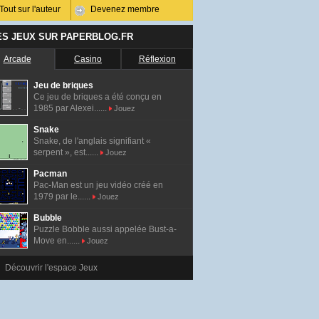
Tout sur l'auteur
Devenez membre
ES JEUX SUR PAPERBLOG.FR
Arcade
Casino
Réflexion
Jeu de briques
Ce jeu de briques a été conçu en
1985 par Alexei......
Jouez
Snake
Snake, de l'anglais signifiant «
serpent », est......
Jouez
Pacman
Pac-Man est un jeu vidéo créé en
1979 par le......
Jouez
Bubble
Puzzle Bobble aussi appelée Bust-a-
Move en......
Jouez
Découvrir l'espace Jeux