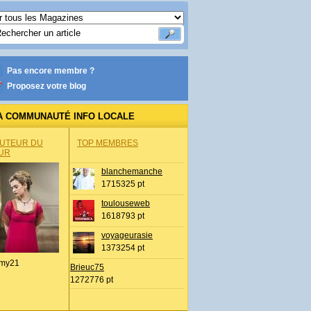
Pas encore membre ?
Proposez votre blog
A COMMUNAUTÉ INFO LOCALE
AUTEUR DU
TOP MEMBRES
UR
blanchemanche
1715325 pt
toulouseweb
1618793 pt
voyageurasie
1373254 pt
my21
Brieuc75
1272776 pt