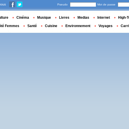
nous
Pseudo
Mot de passe
lture
Cinéma
Musique
Livres
Medias
Internet
High-T
ôté Femmes
Santé
Cuisine
Environnement
Voyages
Carr