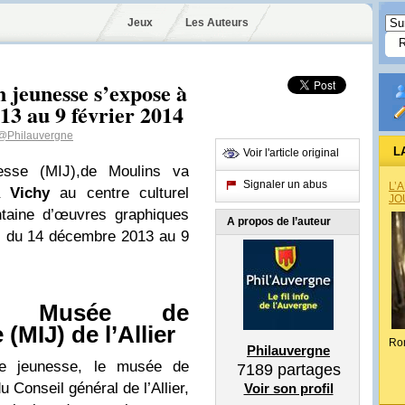
Jeux
Les Auteurs
n jeunesse s’expose à
3 au 9 février 2014
@Philauvergne
L
Voir l'article original
nesse (MIJ),de Moulins va
Signaler un abus
L’
 à
Vichy
au centre culturel
JO
ntaine d’œuvres graphiques
A propos de l’auteur
t, du 14 décembre 2013 au 9
du Musée de
 (MIJ) de l’Allier
Ro
Philauvergne
ivre jeunesse, le musée de
7189
partages
u Conseil général de l’Allier,
Voir son profil