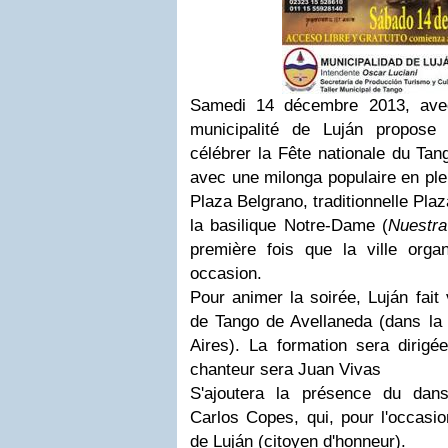
Samedi 14 décembre 2013, avec 
municipalité de Luján propose
célébrer la Fête nationale du Tan
avec une milonga populaire en plein
Plaza Belgrano, traditionnelle Pla
la basilique Notre-Dame (
Nuestra
première fois que la ville organ
occasion.
Pour animer la soirée, Luján fait
de Tango de Avellaneda
(dans la 
Aires). La formation sera dirigé
chanteur sera
Juan Vivas
S'ajoutera la présence du dan
Carlos Copes
, qui, pour l'occasio
de Luján (citoyen d'honneur).