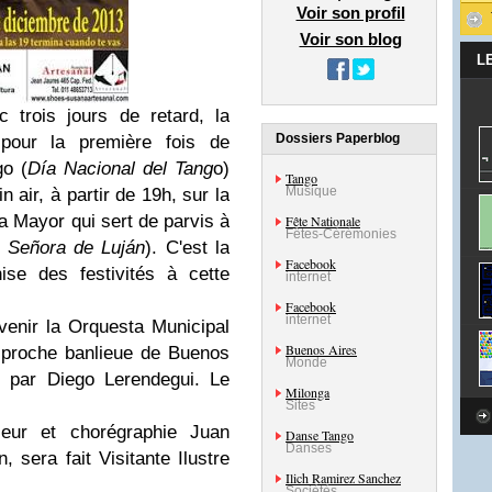
Voir son profil
Voir son blog
L
trois jours de retard, la
Dossiers Paperblog
 pour la première fois de
go (
Día Nacional del Tang
o)
Tango
Musique
 air, à partir de 19h, sur la
za Mayor qui sert de parvis à
Fête Nationale
Fêtes-Cérémonies
 Señora de Luján
). C'est la
Facebook
ise des festivités à cette
internet
Facebook
internet
 venir la
Orquesta Municipal
Buenos Aires
proche banlieue de Buenos
Monde
e par
Diego Lerendegui
. Le
Milonga
Sites
seur et chorégraphie
Juan
Danse Tango
Danses
n, sera fait Visitante Ilustre
Ilich Ramirez Sanchez
Sociétés