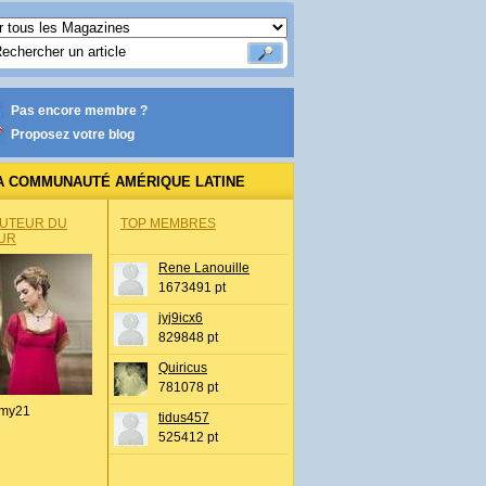
Pas encore membre ?
Proposez votre blog
A COMMUNAUTÉ AMÉRIQUE LATINE
AUTEUR DU
TOP MEMBRES
UR
Rene Lanouille
1673491 pt
jyj9icx6
829848 pt
Quiricus
781078 pt
my21
tidus457
525412 pt