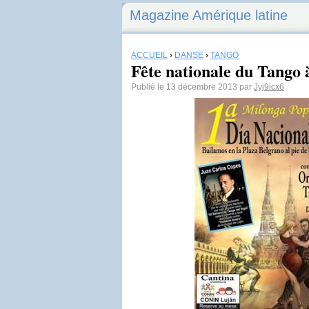
Magazine Amérique latine
ACCUEIL
›
DANSE
›
TANGO
Fête nationale du Tango à
Publié le 13 décembre 2013 par
Jyj9icx6