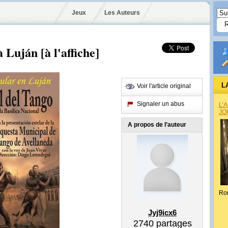
Jeux
Les Auteurs
 Luján [à l'affiche]
L
Voir l'article original
Signaler un abus
L’
JO
A propos de l’auteur
Ro
Jyj9icx6
2740
partages