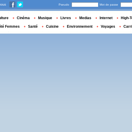
nous
Pseudo
Mot de passe
lture
Cinéma
Musique
Livres
Medias
Internet
High-T
ôté Femmes
Santé
Cuisine
Environnement
Voyages
Carr