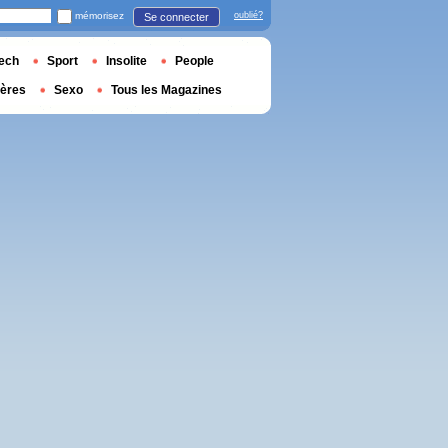
mémorisez
oublié?
Se connecter
ech
Sport
Insolite
People
ières
Sexo
Tous les Magazines