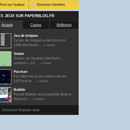
Tout sur l'auteur
Devenez membre
ES JEUX SUR PAPERBLOG.FR
Arcade
Casino
Réflexion
Jeu de briques
Ce jeu de briques a été conçu en
1985 par Alexei......
Jouez
Snake
Snake, de l'anglais signifiant «
serpent », est......
Jouez
Pacman
Pac-Man est un jeu vidéo créé en
1979 par le......
Jouez
Bubble
Puzzle Bobble aussi appelée Bust-a-
Move en......
Jouez
Découvrir l'espace Jeux