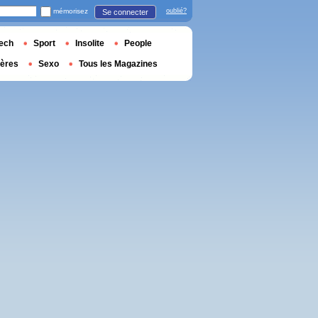
mémorisez
oublié?
Se connecter
ech
Sport
Insolite
People
ières
Sexo
Tous les Magazines