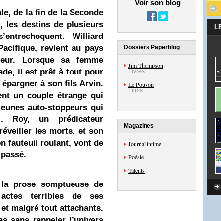
Voir son blog
le, de la fin de la Seconde
 les destins de plusieurs
L
entrechoquent. Williard
Pacifique, revient au pays
Dossiers Paperblog
reur. Lorsque sa femme
Jim Thompson
e, il est prêt à tout pour
Livres
 épargner à son fils Arvin.
Le Pouvoir
Films
nt un couple étrange qui
jeunes auto-stoppeurs qui
e. Roy, un prédicateur
Magazines
éveiller les morts, et son
 fauteuil roulant, vont de
Journal intime
r passé.
Poésie
Talents
 la prose somptueuse de
actes terribles de ses
 et malgré tout attachants.
as sans rappeler l’univers