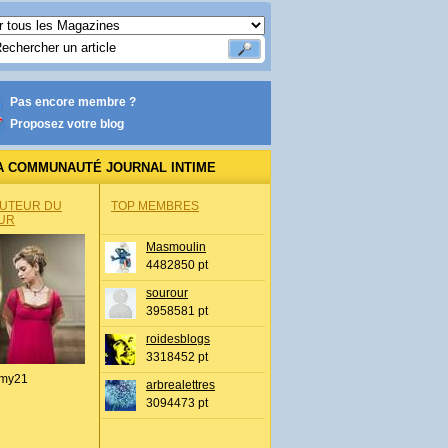
Pas encore membre ?
Proposez votre blog
A COMMUNAUTÉ JOURNAL INTIME
AUTEUR DU
TOP MEMBRES
UR
Masmoulin
4482850 pt
sourour
3958581 pt
roidesblogs
3318452 pt
my21
arbrealettres
3094473 pt