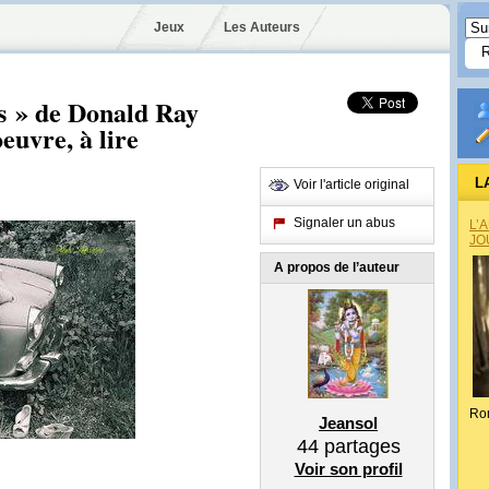
Jeux
Les Auteurs
ps » de Donald Ray
euvre, à lire
L
Voir l'article original
Signaler un abus
L’
JO
A propos de l’auteur
Ro
Jeansol
44
partages
Voir son profil