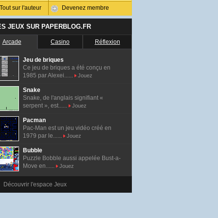
Tout sur l'auteur
Devenez membre
ES JEUX SUR PAPERBLOG.FR
Arcade
Casino
Réflexion
Jeu de briques
Ce jeu de briques a été conçu en
1985 par Alexei......
Jouez
Snake
Snake, de l'anglais signifiant «
serpent », est......
Jouez
Pacman
Pac-Man est un jeu vidéo créé en
1979 par le......
Jouez
Bubble
Puzzle Bobble aussi appelée Bust-a-
Move en......
Jouez
Découvrir l'espace Jeux