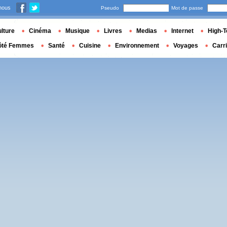
nous
Pseudo
Mot de passe
lture
Cinéma
Musique
Livres
Medias
Internet
High-T
ôté Femmes
Santé
Cuisine
Environnement
Voyages
Carr