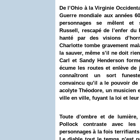
De l’Ohio à la Virginie Occidenta
Guerre mondiale aux années 60,
personnages se mêlent et s’
Russell, rescapé de l’enfer du 
hanté par des visions d’hor
Charlotte tombe gravement malad
la sauver, même s’il ne doit rien
Carl et Sandy Henderson forme
écume les routes et enlève de 
connaîtront un sort funest
convaincu qu’il a
le pouvoir
de r
acolyte Théodore, un musicien en
ville en ville, fuyant la loi et leu
Toute d’ombre et de lumière,
Pollock contraste avec les 
personnages à la fois terrifiants
Le diable tout le temps n’est p