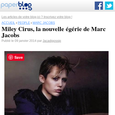
Les articles de votre blog ici ? Inscrivez votre blog !
ACCUEIL
›
PEOPLE
›
MARC JACOBS
Miley Cirus, la nouvelle égérie de Marc
Jacobs
Publié le 09 janvier 2014 par
Jacadigossip
Save