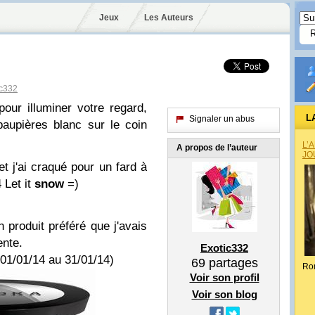
Jeux
Les Auteurs
c332
pour illuminer votre regard,
L
Signaler un abus
aupières blanc sur le coin
L’
A propos de l’auteur
JO
et j'ai craqué pour un fard à
 Let it
snow
=)
n produit préféré que j'avais
nte.
Exotic332
01/01/14 au 31/01/14)
69
partages
Ro
Voir son profil
Voir son blog