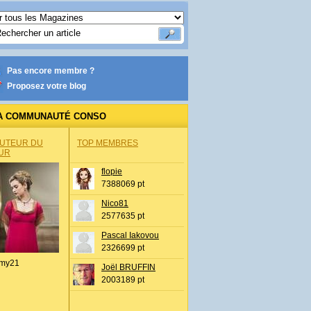
Pas encore membre ?
Proposez votre blog
A COMMUNAUTÉ CONSO
AUTEUR DU
TOP MEMBRES
UR
flopie
7388069 pt
Nico81
2577635 pt
Pascal Iakovou
2326699 pt
my21
Joël BRUFFIN
2003189 pt