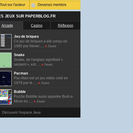
Tout sur l'auteur
Devenez membre
ES JEUX SUR PAPERBLOG.FR
Arcade
Casino
Réflexion
Jeu de briques
Ce jeu de briques a été conçu en
1985 par Alexei......
Jouez
Snake
Snake, de l'anglais signifiant «
serpent », est......
Jouez
Pacman
Pac-Man est un jeu vidéo créé en
1979 par le......
Jouez
Bubble
Puzzle Bobble aussi appelée Bust-a-
Move en......
Jouez
Découvrir l'espace Jeux