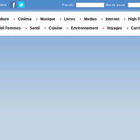
nous
Pseudo
Mot de passe
lture
Cinéma
Musique
Livres
Medias
Internet
High-T
ôté Femmes
Santé
Cuisine
Environnement
Voyages
Carr