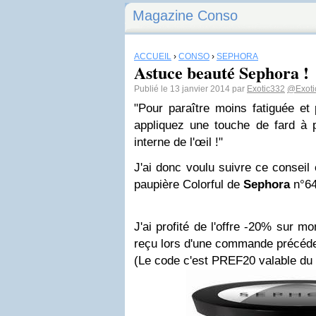
Magazine Conso
ACCUEIL
›
CONSO
›
SEPHORA
Astuce beauté Sephora !
Publié le 13 janvier 2014 par
Exotic332
@Exoti
"Pour paraître moins fatiguée et 
appliquez une touche de fard à p
interne de l'œil !"
J'ai donc voulu suivre ce conseil 
paupière Colorful de
Sephora
n°64
J'ai profité de l'offre -20% sur mo
reçu lors d'une commande précéde
(Le code c'est PREF20 valable du 