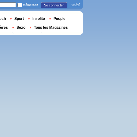
mémorisez
oublié?
Se connecter
ech
Sport
Insolite
People
ières
Sexo
Tous les Magazines