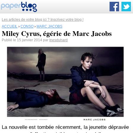
Les articles de votre blog ici ? Inscrivez votre blog !
ACCUEIL
›
CONSO
›
MARC JACOBS
Miley Cyrus, égérie de Marc Jacobs
Publié le 15 janvier 2014 par
Inesduhard
La nouvelle est tombée récemment, la jeunette dépravée