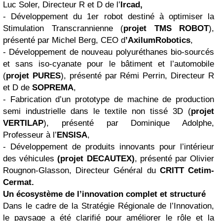
Luc Soler, Directeur R et D de l’
Ircad,
- Développement du 1er robot destiné à optimiser la
Stimulation Transcrannienne (
projet
TMS
ROBOT
),
présenté par Michel Berg, CEO d
’AxilumRobotics
,
- Développement de nouveau polyuréthanes bio-sourcés
et sans iso-cyanate pour le bâtiment et l’automobile
(
projet PURES
), présenté par Rémi Perrin, Directeur R
et D de
SOPREMA
,
- Fabrication d’un prototype de machine de production
semi industrielle dans le textile non tissé 3D (
projet
VERTILAP
), présenté par Dominique Adolphe,
Professeur à l’
ENSISA
,
- Développement de produits innovants pour l’intérieur
des véhicules
(projet DECAUTEX)
, présenté par Olivier
Rougnon-Glasson, Directeur Général du
CRITT Cetim-
Cermat.
Un écosystème de l’innovation complet et structuré
Dans le cadre de la Stratégie Régionale de l’Innovation,
le paysage a été clarifié pour améliorer le rôle et la