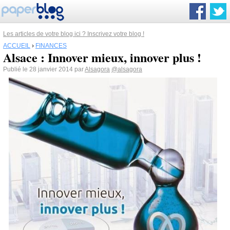
Les articles de votre blog ici ? Inscrivez votre blog !
ACCUEIL
›
FINANCES
Alsace : Innover mieux, innover plus !
Publié le 28 janvier 2014 par
Alsagora
@alsagora