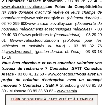
? Contactez :
Alsace Innovation
- 03 89 36 72 40 -
www.alsaceinnovation.eu
Les Pôles de Compétitivités
(si votre domaine d’activité relève de leurs champs de
compétences)
www.pole.energivie.eu
(bâtiment durable)
-
03 70 299 800
www.alsace-biovalley.com
(découverte de
nouveaux médicaments et technologies médicales)
- 03
90 40 30 00www.polefibres.fr
(écomatériaux)
- 03 29 29
61 89
www.vehiculedufutur.com
(solutions pour les
véhicules et mobilités du futur)
- 03 89 32 76
44
www.hydreos.fr
(gestion durable de l’eau)
- 03 83 18
15 16
Vous êtes chercheur et vous souhaitez valoriser vos
travaux de recherche ? Contactez :
SATT Conectus
Alsace
- 03 68 41 12 60 -
www.conectus.fr
Vous avez un
projet de création d’entreprise avec un concept
innovant ? Contactez :
SEMIA
Strasbourg 03 68 85 30
30 - Mulhouse 03 89 33 60 63 -
www.semia