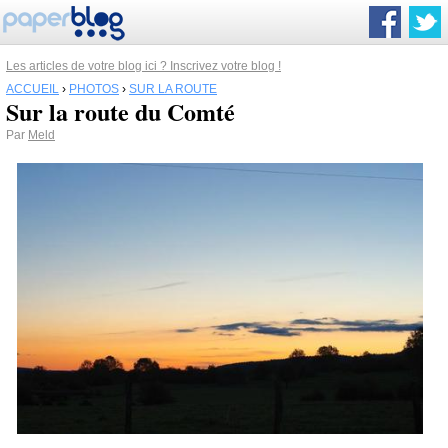
Les articles de votre blog ici ? Inscrivez votre blog !
ACCUEIL
›
PHOTOS
›
SUR LA ROUTE
Sur la route du Comté
Par
Meld