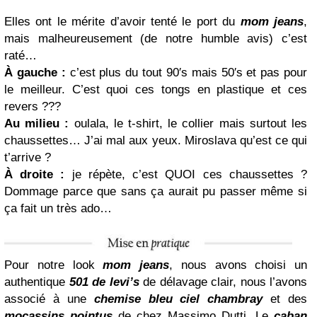
Elles ont le mérite d’avoir tenté le port du
mom jeans
,
mais malheureusement (de notre humble avis) c’est
raté…
À gauche :
c’est plus du tout 90′s mais 50′s et pas pour
le meilleur. C’est quoi ces tongs en plastique et ces
revers ???
Au milieu :
oulala, le t-shirt, le collier mais surtout les
chaussettes… J’ai mal aux yeux. Miroslava qu’est ce qui
t’arrive ?
À droite :
je répète, c’est QUOI ces chaussettes ?
Dommage parce que sans ça aurait pu passer même si
ça fait un très ado…
Pour notre look
mom jeans
, nous avons choisi un
authentique
501 de levi’s
de délavage clair, nous l’avons
associé à une
chemise bleu ciel chambray
et des
mocassins pointus
de chez Massimo Dutti. Le
caban