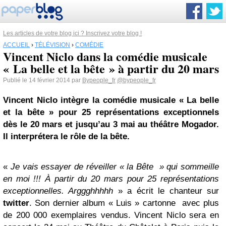
Les articles de votre blog ici ? Inscrivez votre blog !
ACCUEIL
›
TÉLÉVISION
›
COMÉDIE
Vincent Niclo dans la comédie musicale
« La belle et la bête » à partir du 20 mars
Publié le 14 février 2014 par
Bypeople_fr
@bypeople_fr
Vincent Niclo intègre la comédie musicale « La belle
et la bête » pour 25 représentations exceptionnels
dès le 20 mars et jusqu’au 3 mai au théâtre Mogador.
Il interprétera le rôle de la bête.
«
Je vais essayer de réveiller « la Bête » qui sommeille
en moi !!! À partir du 20 mars pour 25 représentations
exceptionnelles. Arggghhhhh
» a écrit le chanteur sur
twitter
. Son dernier album « Luis » cartonne avec plus
de 200 000 exemplaires vendus. Vincent Niclo sera en