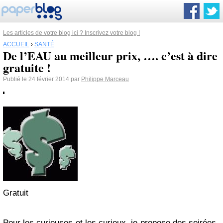
Les articles de votre blog ici ? Inscrivez votre blog !
ACCUEIL
›
SANTÉ
De l’EAU au meilleur prix, …. c’est à dire
gratuite !
Publié le 24 février 2014 par
Philippe Marceau
Gratuit
Pour les curieuses et les curieux, je propose des soirées