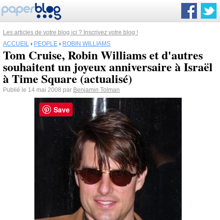
Les articles de votre blog ici ? Inscrivez votre blog !
ACCUEIL
›
PEOPLE
›
ROBIN WILLIAMS
Tom Cruise, Robin Williams et d'autres
souhaitent un joyeux anniversaire à Israël
à Time Square (actualisé)
Publié le 14 mai 2008 par
Benjamin Tolman
Save