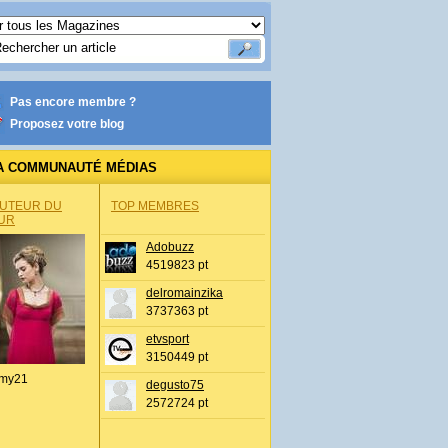
Pas encore membre ?
Proposez votre blog
A COMMUNAUTÉ MÉDIAS
AUTEUR DU
TOP MEMBRES
UR
Adobuzz
4519823 pt
delromainzika
3737363 pt
etvsport
3150449 pt
my21
degusto75
2572724 pt