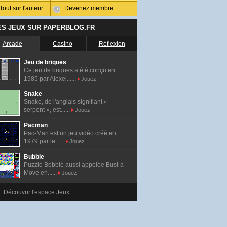
Tout sur l'auteur
Devenez membre
ES JEUX SUR PAPERBLOG.FR
Arcade
Casino
Réflexion
Jeu de briques
Ce jeu de briques a été conçu en
1985 par Alexei......
Jouez
Snake
Snake, de l'anglais signifiant «
serpent », est......
Jouez
Pacman
Pac-Man est un jeu vidéo créé en
1979 par le......
Jouez
Bubble
Puzzle Bobble aussi appelée Bust-a-
Move en......
Jouez
Découvrir l'espace Jeux