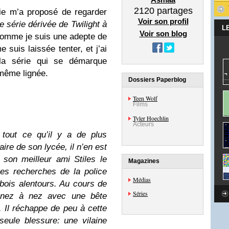
2120
partages
ie m’a proposé de regarder
Voir son profil
 série dérivée de Twilight à
L
Voir son blog
comme je suis une adepte de
 suis laissée tenter, et j’ai
 la série qui se démarque
 même lignée.
Dossiers Paperblog
Teen Wolf
Films
Tyler Hoechlin
Acteurs
 tout ce qu’il y a de plus
aire de son lycée, il n’en est
son meilleur ami Stiles le
Magazines
es recherches de la police
Médias
bois alentours. Au cours de
Séries
ve nez à nez avec une bête
. Il réchappe de peu à cette
eule blessure: une vilaine