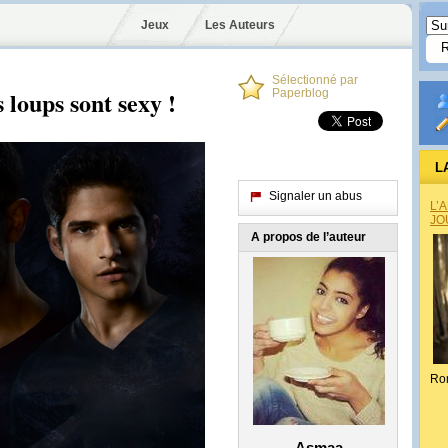
Jeux
Les Auteurs
Sélectionné par
s loups sont sexy !
Paperblog
L
Signaler un abus
L’
JO
A propos de l’auteur
Ro
Asmaa