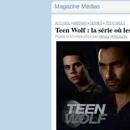
Magazine Médias
ACCUEIL
›
MÉDIAS
›
SÉRIES
›
TEEN WOLF
Teen Wolf : la série où le
Publié le 07 mars 2014 par
Asmaa
@frip0uille