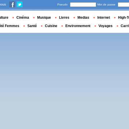
nous
Pseudo
Mot de passe
lture
Cinéma
Musique
Livres
Medias
Internet
High-T
ôté Femmes
Santé
Cuisine
Environnement
Voyages
Carr