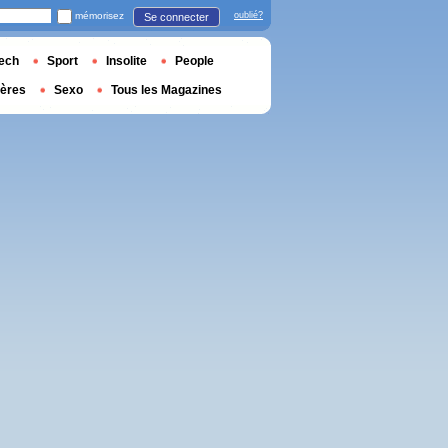
mémorisez
oublié?
Se connecter
ech
Sport
Insolite
People
ières
Sexo
Tous les Magazines