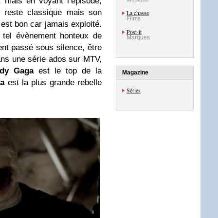
, mais en voyant l’épisode,
re reste classique mais son
La chasse
Films
 est bon car jamais exploité.
Post-it
 tel évènement honteux de
Marques
vent passé sous silence, être
dans une série ados sur MTV,
dy Gaga
est le top de la
Magazine
na
est la plus grande rebelle
Séries