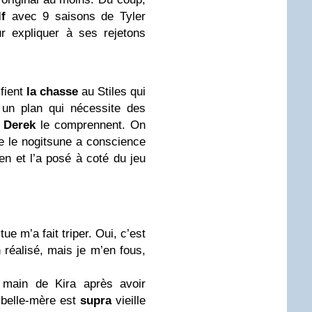
f
avec 9 saisons de Tyler
r expliquer à ses rejetons
ifient
la chasse
au Stiles qui
 un plan qui nécessite des
t
Derek
le comprennent. On
 le nogitsune a conscience
en et l’a posé à coté du jeu
ue m’a fait triper. Oui, c’est
en réalisé, mais je m’en fous,
a main de Kira après avoir
r belle-mère est
supra
vieille