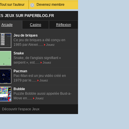
Tout sur l'auteur
Devenez membre
ES JEUX SUR PAPERBLOG.FR
Arcade
Casino
Réflexion
Jeu de briques
Ce jeu de briques a été conçu en
1985 par Alexei......
Jouez
Snake
Snake, de l'anglais signifiant «
serpent », est......
Jouez
Pacman
Pac-Man est un jeu vidéo créé en
1979 par le......
Jouez
Bubble
Puzzle Bobble aussi appelée Bust-a-
Move en......
Jouez
Découvrir l'espace Jeux