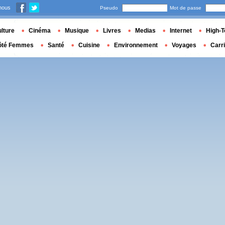
nous
Pseudo
Mot de passe
lture
Cinéma
Musique
Livres
Medias
Internet
High-T
ôté Femmes
Santé
Cuisine
Environnement
Voyages
Carr