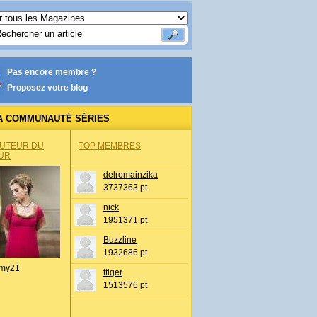
Pas encore membre ?
Proposez votre blog
A COMMUNAUTÉ SÉRIES
AUTEUR DU
TOP MEMBRES
UR
delromainzika
3737363 pt
nick
1951371 pt
Buzzline
1932686 pt
my21
ttiger
1513576 pt