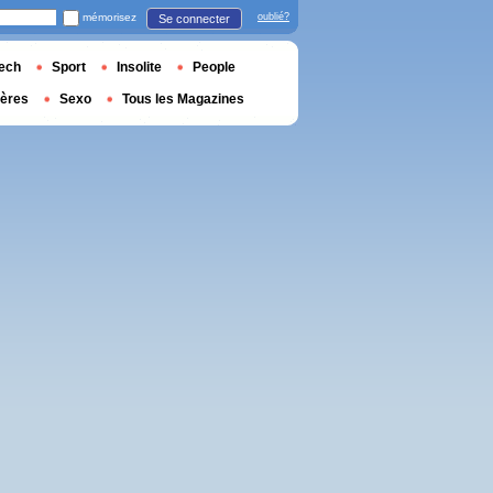
mémorisez
oublié?
Se connecter
ech
Sport
Insolite
People
ières
Sexo
Tous les Magazines