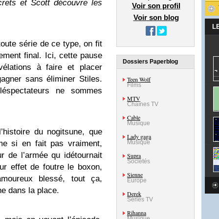
rets et Scott découvre les
Voir son profil
Voir son blog
L
ute série de ce type, on fit
ement final. Ici, cette pause
Dossiers Paperblog
vélations à faire et placer
gagner sans éliminer Stiles.
Teen Wolf
Films
éléspectateurs ne sommes
MTV
Chaînes TV
Cable
Musique
histoire du nogitsune, que
Lady gaga
me si en fait pas vraiment,
Musique
r de l’armée qu idétournait
Supra
Sociétés
r effet de foutre le boxon,
Sienne
amoureux blessé, tout ça,
Europe
ne dans la place.
Derek
Séries TV
Rihanna
Musique