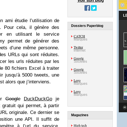
Voir son blog
L
 ami étudie l’utilisation de
Dossiers Paperblog
s. Pour cela, il génère des
er en utilisant le service
CATCH
Marques
nomy permet de générer des
Twitter
weets d’une même personne.
internet
des URLs qui sont réduites.
Google
r les urls réduites par les
Sociétés
de 80 fichiers Excel à traiter
Google
Sociétés
ir jusqu’à 5000 tweets, une
Lego
t alors que j’interviens.
Marques
Lego
Marques
sur
Google
DuckDuckGo
je
 gratuit qui permet, à partir
URL originale. Ce dernier se
Magazines
ition une API. Il suffit de
High tech
amètre à l’url du service.