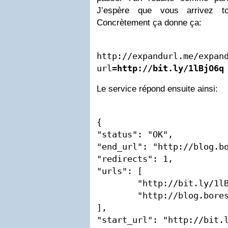
J’espère que vous arrivez t
Concrètement ça donne ça:
http://expandurl.me/expan
url=
Le service répond ensuite ainsi:
{

"status": "OK",

"end_url": "http://blog.bo
"redirects": 1,

"urls": [

	"http://bit.ly/1lBjO6q",

	"http://blog.bores.fr/"

],

"start_url": "http://bit.l