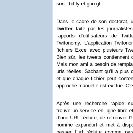
sont:
bit.ly
et goo.gl
Dans le cadre de son doctorat, un
Twitter
faite par les journaliste
rapports d’utilisateurs de Twitt
Twitonomy
. L’application Twito
fichiers Excel avec plusieurs T
Bien sûr, les tweets contiennent 
Mais mon ami a besoin de remplace
urls réelles. Sachant qu’il a plus 
et que chaque fichier peut conten
approche manuelle est exclue. C’es
Après une recherche rapide 
trouve un service en ligne libre et
d’une URL réduite, de retrouver l’
nomme
expandurl
et met à dispos
passer l’url réduite comme par