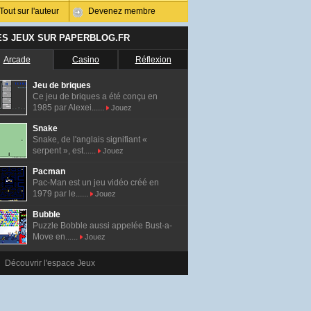
Tout sur l'auteur
Devenez membre
ES JEUX SUR PAPERBLOG.FR
Arcade
Casino
Réflexion
Jeu de briques
Ce jeu de briques a été conçu en
1985 par Alexei......
Jouez
Snake
Snake, de l'anglais signifiant «
serpent », est......
Jouez
Pacman
Pac-Man est un jeu vidéo créé en
1979 par le......
Jouez
Bubble
Puzzle Bobble aussi appelée Bust-a-
Move en......
Jouez
Découvrir l'espace Jeux