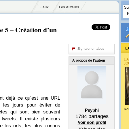
Jeux
Les Auteurs
e 5 – Création d’un
L
Signaler un abus
L’
A propos de l’auteur
JO
ent déjà ce qu’est une
URL
s les jours pour éviter de
Ro
Psyphi
tes qui sont bien souvent
1784
partages
tweets. Il existe plusieurs
Voir son profil
e les urls, les plus connus