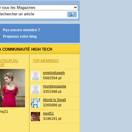
Pas encore membre ?
Proposez votre blog
A COMMUNAUTÉ HIGH TECH
AUTEUR DU
TOP MEMBRES
UR
emploiduweb
5682504 pt
monblgoapple
3351588 pt
World Is Small
3265686 pt
my21
next51
3196191 pt