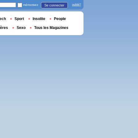
mémorisez
oublié?
Se connecter
ech
Sport
Insolite
People
ières
Sexo
Tous les Magazines