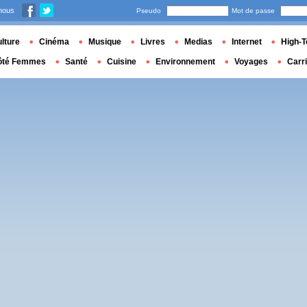
nous
Pseudo
Mot de passe
lture
Cinéma
Musique
Livres
Medias
Internet
High-T
ôté Femmes
Santé
Cuisine
Environnement
Voyages
Carr