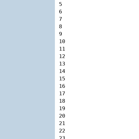
5

6

7

8

9

10

11

12

13

14

15

16

17

18

19

20

21

22

23
