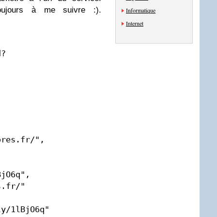
oujours à me suivre :).
Informatique
Internet
d?
res.fr/",

y/1lBjO6q"
