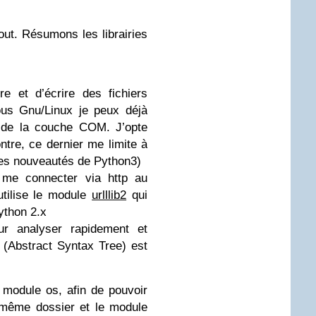
tout. Résumons les librairies
re et d’écrire des fichiers
ous Gnu/Linux je peux déjà
on de la couche COM. J’opte
ntre, ce dernier me limite à
t les nouveautés de Python3)
 me connecter via http au
utilise le module
urlllib2
qui
ython 2.x
ur analyser rapidement et
(Abstract Syntax Tree) est
e module os, afin de pouvoir
n même dossier et le module