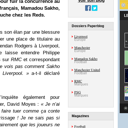
Voir son blog
our fuir la concurrence au
l français, Mamadou Sakho,
ouche chez les Reds.
L
Dossiers Paperblog
 son élan par une blessure
Liverpool
er une place de titulaire au
Europe
endan Rodgers à Liverpool,
Manchester
Europe
e laisse entendre Philippe
Mamadou Sakho
is sur
RMC
et correspondant
Football
ne vois pas comment Sakho
Manchester United
 Liverpool. »
a-t-il déclaré
Football
RMC
Marques
PSG
Marques
s’inquiète également pour
er, David Moyes :
« Je n’ai
faire tuer comme ça conte
Magazines
rissage ! Je ne sais pas si
lairement que les joueurs ne
Football