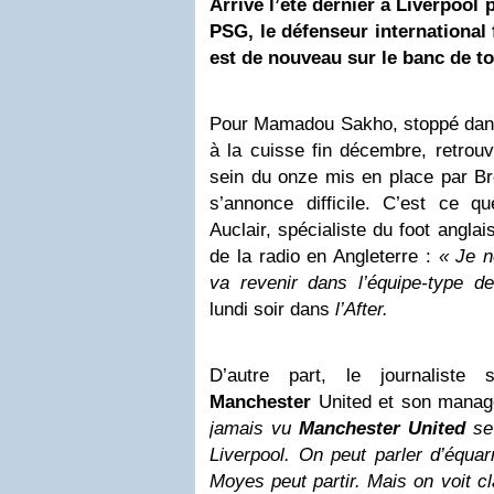
Arrivé l’été dernier à
Liverpool
p
PSG, le défenseur internationa
est de nouveau sur le banc de t
Pour Mamadou Sakho, stoppé dans
à la cuisse fin décembre, retrouv
sein du onze mis en place par Br
s’annonce difficile. C’est ce qu
Auclair, spécialiste du foot angla
de la radio en Angleterre :
« Je 
va revenir dans l’équipe-type de
lundi soir dans
l’After.
D’autre part, le journaliste 
Manchester
United et son manag
jamais vu
Manchester United
se 
Liverpool. On peut parler d’équar
Moyes peut partir. Mais on voit c