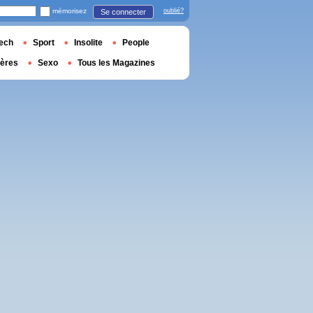
mémorisez
oublié?
Se connecter
ech
Sport
Insolite
People
ières
Sexo
Tous les Magazines