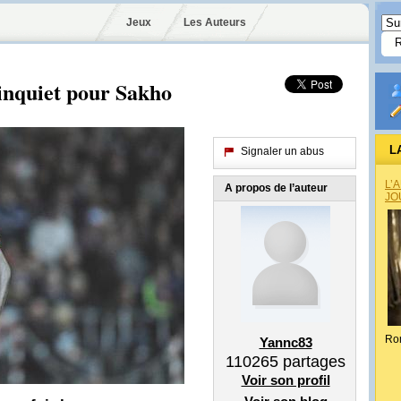
Jeux
Les Auteurs
 inquiet pour Sakho
L
Signaler un abus
L’
A propos de l’auteur
JO
Ro
Yannc83
110265
partages
Voir son profil