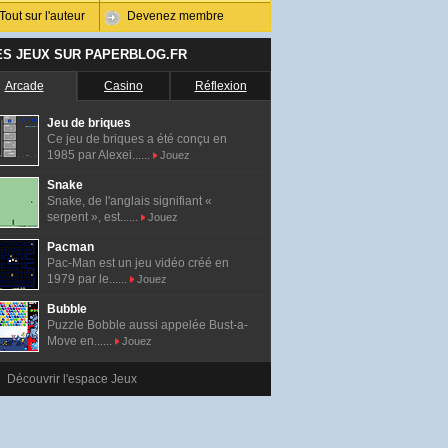
Tout sur l'auteur
Devenez membre
ES JEUX SUR PAPERBLOG.FR
Arcade
Casino
Réflexion
Jeu de briques
Ce jeu de briques a été conçu en
1985 par Alexei......
Jouez
Snake
Snake, de l'anglais signifiant «
serpent », est......
Jouez
Pacman
Pac-Man est un jeu vidéo créé en
1979 par le......
Jouez
Bubble
Puzzle Bobble aussi appelée Bust-a-
Move en......
Jouez
Découvrir l'espace Jeux