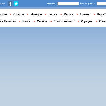
nous
Pseudo
Mot de passe
lture
Cinéma
Musique
Livres
Medias
Internet
High-T
ôté Femmes
Santé
Cuisine
Environnement
Voyages
Carr