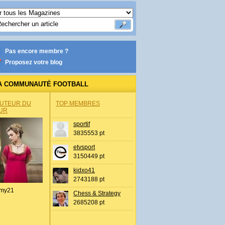
Pas encore membre ?
Proposez votre blog
A COMMUNAUTÉ FOOTBALL
AUTEUR DU
TOP MEMBRES
UR
sportif
3835553 pt
etvsport
3150449 pt
kidxo41
2743188 pt
my21
Chess & Strategy
2685208 pt