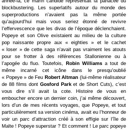
année-là, ce marin candide représentait la panacée du
blockbustering. Les superlatifs autour du monde des
superproductions n’avaient pas la même portée
qu’aujourd’hui mais vous seriez étonné de revivre
l’effervescence que les divas de l’époque déclenchaient.
Popeye et son Olive existaient au milieu de la culture
pop naissante propre aux « eighties » et le cachet
« loser » de cette saga n’avait pas vraiment les atouts
pour se frotter à des références Stallonienne ou à
l’apogée du fluo. Toutefois,
Robin Williams
a tout de
même incarné cet icône dans le presqu’oublié
« Popeye » de Feu
Robert Altman
(lui-même réalisateur
de 88 films dont
Gosford Park
et de Short Cuts), c’est
vous dire s’il avait la cote. Histoire de vous en
emboucher encore un dernier coin, j’ai même découvert,
lors d’un de mes récents voyages, que Popeye, et tout
particulièrement sa version cinéma, avait eu l’honneur de
voir un parc d’attraction créé à son effigie sur l’île de
Malte ! Popeye superstar ? Et comment ! Le parc popeye