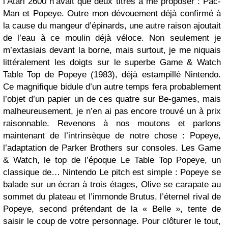
l’Atari 2600 n’avait que deux titres à me proposer : Pac-
Man et Popeye. Outre mon dévouement déjà confirmé à
la cause du mangeur d’épinards, une autre raison ajoutait
de l’eau à ce moulin déjà véloce. Non seulement je
m’extasiais devant la borne, mais surtout, je me niquais
littéralement les doigts sur le superbe Game & Watch
Table Top de Popeye (1983), déjà estampillé Nintendo.
Ce magnifique bidule d’un autre temps fera probablement
l’objet d’un papier un de ces quatre sur Be-games, mais
malheureusement, je n’en ai pas encore trouvé un à prix
raisonnable. Revenons à nos moutons et parlons
maintenant de l’intrinsèque de notre chose : Popeye,
l’adaptation de Parker Brothers sur consoles. Les Game
& Watch, le top de l’époque Le Table Top Popeye, un
classique de… Nintendo Le pitch est simple : Popeye se
balade sur un écran à trois étages, Olive se carapate au
sommet du plateau et l’immonde Brutus, l’éternel rival de
Popeye, second prétendant de la « Belle », tente de
saisir le coup de votre personnage. Pour clôturer le tout,