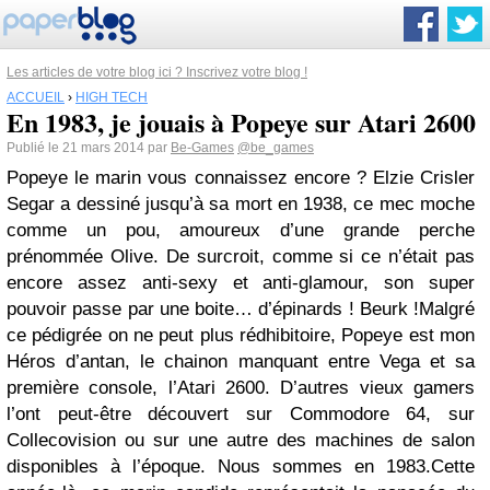
Les articles de votre blog ici ? Inscrivez votre blog !
ACCUEIL
›
HIGH TECH
En 1983, je jouais à Popeye sur Atari 2600
Publié le 21 mars 2014 par
Be-Games
@be_games
Popeye le marin vous connaissez encore ? Elzie Crisler
Segar a dessiné jusqu’à sa mort en 1938, ce mec moche
comme un pou, amoureux d’une grande perche
prénommée Olive. De surcroit, comme si ce n’était pas
encore assez anti-sexy et anti-glamour, son super
pouvoir passe par une boite… d’épinards ! Beurk !Malgré
ce pédigrée on ne peut plus rédhibitoire, Popeye est mon
Héros d’antan, le chainon manquant entre Vega et sa
première console, l’Atari 2600. D’autres vieux gamers
l’ont peut-être découvert sur Commodore 64, sur
Collecovision ou sur une autre des machines de salon
disponibles à l’époque. Nous sommes en 1983.Cette