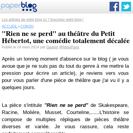
Les articles de votre blog ici ? Inscrivez votre blog !
ACCUEIL
›
CONSO
"Rien ne se perd" au théâtre du Petit
Hébertot, une comédie totalement décalée
Publié le 24 mars 2014 par
Gadgirl
@AtmoParis
Après un lonnng moment d'absence sur le blog ( je vous
avoue que je ne suis pas du tout du genre à me mettre la
pression pour écrire un article), je reviens vers vous
pour vous parler d'une pièce de théâtre que j'ai vu il y a
quelques jours.
La pièce s'intitule
"Rien ne se perd"
de Skakespeare,
Racine, Molière, Musset, Courteline,......L'histoire se
compose de multiples répliques de pièces théâtre
diverses et variée. Je vous rassure, cela reste