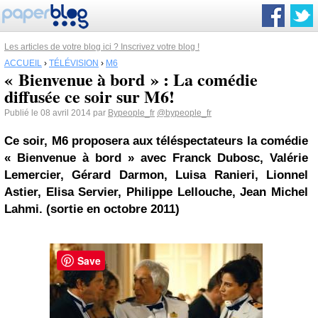
Les articles de votre blog ici ? Inscrivez votre blog !
ACCUEIL
›
TÉLÉVISION
›
M6
« Bienvenue à bord » : La comédie
diffusée ce soir sur M6!
Publié le 08 avril 2014 par
Bypeople_fr
@bypeople_fr
Ce soir,
M6
proposera aux téléspectateurs la comédie
« Bienvenue à bord » avec Franck Dubosc, Valérie
Lemercier, Gérard Darmon, Luisa Ranieri, Lionnel
Astier, Elisa Servier, Philippe Lellouche, Jean Michel
Lahmi. (sortie en octobre 2011)
Save