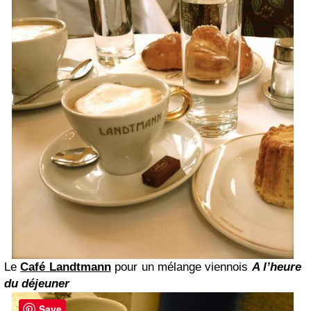
Le
Café Landtmann
pour un mélange viennois
A l’heure
du déjeuner
Save