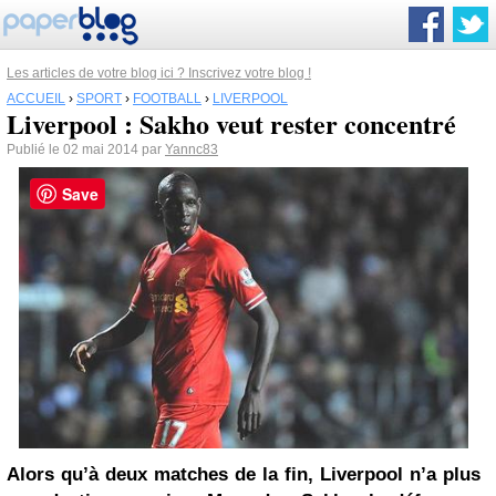
Les articles de votre blog ici ? Inscrivez votre blog !
ACCUEIL
›
SPORT
›
FOOTBALL
›
LIVERPOOL
Liverpool : Sakho veut rester concentré
Publié le 02 mai 2014 par
Yannc83
Save
Alors qu’à deux matches de la fin,
Liverpool
n’a plus