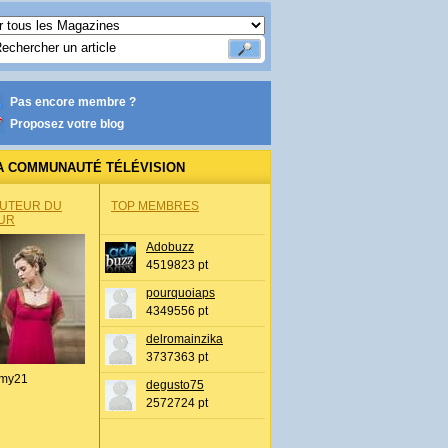
Pas encore membre ?
Proposez votre blog
A COMMUNAUTÉ TÉLÉVISION
AUTEUR DU
TOP MEMBRES
UR
Adobuzz
4519823 pt
pourquoiaps
4349556 pt
delromainzika
3737363 pt
my21
degusto75
2572724 pt