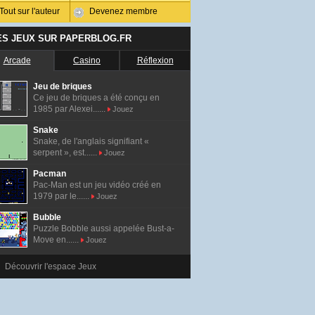
Tout sur l'auteur
Devenez membre
ES JEUX SUR PAPERBLOG.FR
Arcade
Casino
Réflexion
Jeu de briques
Ce jeu de briques a été conçu en
1985 par Alexei......
Jouez
Snake
Snake, de l'anglais signifiant «
serpent », est......
Jouez
Pacman
Pac-Man est un jeu vidéo créé en
1979 par le......
Jouez
Bubble
Puzzle Bobble aussi appelée Bust-a-
Move en......
Jouez
Découvrir l'espace Jeux