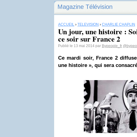
Magazine Télévision
ACCUEIL
›
TÉLÉVISION
›
CHARLIE CHAPLIN
Un jour, une histoire : S
ce soir sur France 2
Publié le 13 mai 2014 par
Bypeople_fr
@bypeop
Ce mardi soir,
France 2
diffuse
une histoire », qui sera consacr