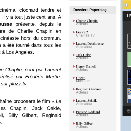
cinéma, clochard tendre et
Dossiers Paperblog
L
 il y a tout juste cent ans. A
Charlie Chaplin
ousse
présente, depuis le
Acteurs
re de Charlie Chaplin en
France 2
Chaînes TV
 cinéaste hors du commun,
Laurent Delahousse
 a été tourné dans tous les
Animateur
 à Los Angeles.
Jack Oakie
Acteurs
Henry Daniell
ie Chaplin, écrit par Laurent
Acteurs
éalisé par Frédéric Martin.
Ghetto
Musique
sur pluzz.tv
Reginald Gardiner
Acteurs
Laurent Seksik
chaîne proposera le film «
Le
Animateur
es Chaplin, Jack Oakie,
Paulette Goddard
l, Billy Gilbert, Reginald
Acteurs
.
Billy Gilbert
Acteurs