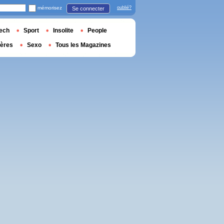
mémorisez
oublié?
Se connecter
ech
Sport
Insolite
People
ières
Sexo
Tous les Magazines