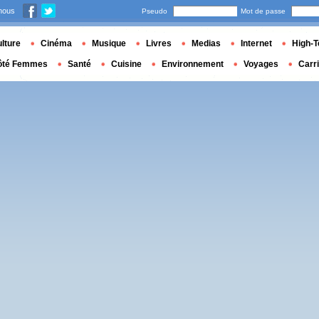
nous
Pseudo
Mot de passe
lture
Cinéma
Musique
Livres
Medias
Internet
High-T
ôté Femmes
Santé
Cuisine
Environnement
Voyages
Carr