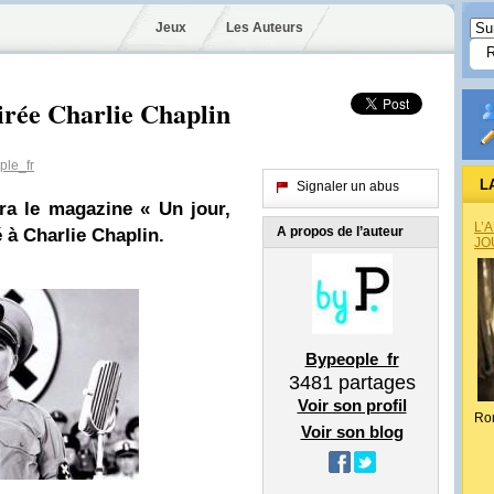
Jeux
Les Auteurs
oirée Charlie Chaplin
le_fr
L
Signaler un abus
ra le magazine « Un jour,
L’
A propos de l’auteur
é à
Charlie Chaplin
.
JO
Bypeople_fr
3481
partages
Voir son profil
Ro
Voir son blog