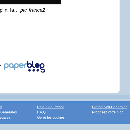
plin, la…
par
france2
e
on
Revue de Presse
Promouvoir Paperblog
 Générales
F.A.Q.
Proposez votre blog
égales
Gérer les cookies