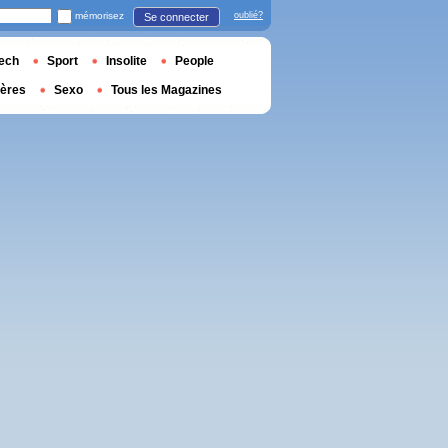
mémorisez
oublié?
Se connecter
ech
Sport
Insolite
People
ières
Sexo
Tous les Magazines