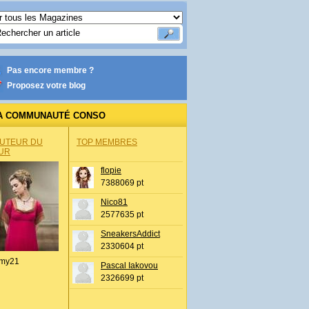
Pas encore membre ?
Proposez votre blog
A COMMUNAUTÉ CONSO
AUTEUR DU
TOP MEMBRES
UR
flopie
7388069 pt
Nico81
2577635 pt
SneakersAddict
2330604 pt
my21
Pascal Iakovou
2326699 pt