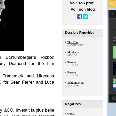
Voir son profil
Voir son blog
L
Dossiers Paperblog
The Film
Producteurs
Manhattan
Monde
 Schlumberger’s Ribbon
Rosette
fany Diamond for the film
Cuisine
Rosette
® Trademark and Likeness
Cuisine
C for Sean Ferrer and Luca
Schlumberger
Sociétés
Magazines
ny &CO. investit la plus belle
Conso