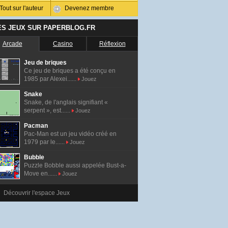
Tout sur l'auteur
Devenez membre
ES JEUX SUR PAPERBLOG.FR
Arcade
Casino
Réflexion
Jeu de briques
Ce jeu de briques a été conçu en
1985 par Alexei......
Jouez
Snake
Snake, de l'anglais signifiant «
serpent », est......
Jouez
Pacman
Pac-Man est un jeu vidéo créé en
1979 par le......
Jouez
Bubble
Puzzle Bobble aussi appelée Bust-a-
Move en......
Jouez
Découvrir l'espace Jeux