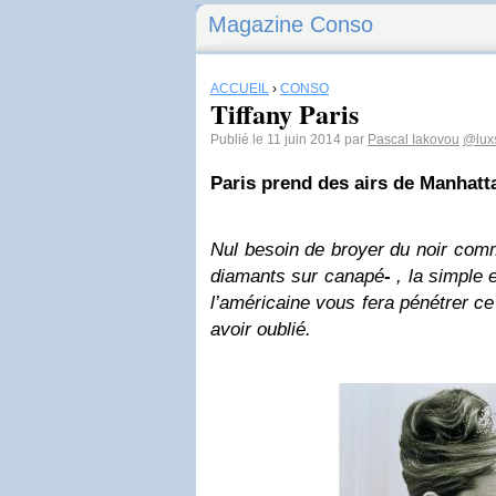
Magazine Conso
ACCUEIL
›
CONSO
Tiffany Paris
Publié le 11 juin 2014 par
Pascal Iakovou
@lux
Paris prend des airs de Manhatt
Nul besoin de broyer du noir co
diamants sur canapé
-
, la simple
l’américaine vous fera pénétrer c
avoir oublié.