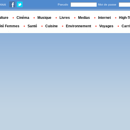
nous
Pseudo
Mot de passe
lture
Cinéma
Musique
Livres
Medias
Internet
High-T
ôté Femmes
Santé
Cuisine
Environnement
Voyages
Carr