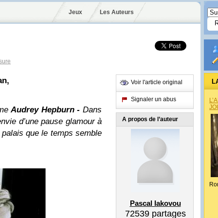
Jeux
Les Auteurs
sure
an,
L
Voir l'article original
Signaler un abus
L’
JO
mme
Audrey Hepburn -
Dans
A propos de l’auteur
 envie d’une pause glamour à
e palais que le temps semble
Ro
Pascal Iakovou
72539
partages