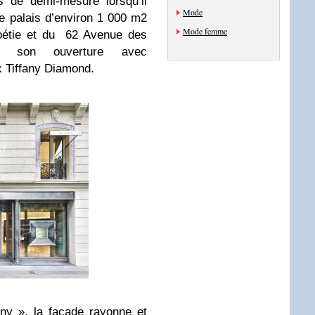
 de demi-mesure lorsqu’il
Mode
le palais d’environ 1 000 m2
Mode femme
Boétie et du 62 Avenue des
re son ouverture avec
x Tiffany Diamond.
any », la façade rayonne et