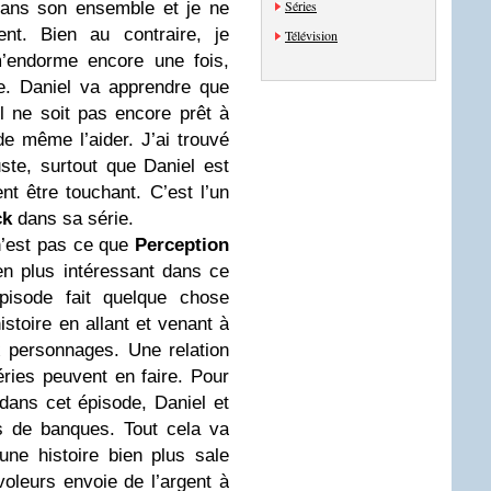
Séries
dans son ensemble et je ne
nt. Bien au contraire, je
Télévision
m’endorme encore une fois,
re. Daniel va apprendre que
l ne soit pas encore prêt à
de même l’aider. J’ai trouvé
uste, surtout que Daniel est
nt être touchant. C’est l’un
ck
dans sa série.
 n’est pas ce que
Perception
en plus intéressant dans ce
épisode fait quelque chose
stoire en allant et venant à
x personnages. Une relation
ies peuvent en faire. Pour
dans cet épisode, Daniel et
s de banques. Tout cela va
ne histoire bien plus sale
voleurs envoie de l’argent à