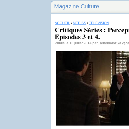
Magazine Culture
ACCUEIL
›
MÉDIAS
›
TÉLÉVISION
Critiques Séries : Percep
Episodes 3 et 4.
Publié le 13 juillet 2014 par
Delromainzika
@ca