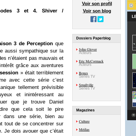
Voir son profil
sodes 3 et 4. Shiver /
Voir son blog
L
Dossiers Paperblog
aison 3 de Perception
que
John Glover
tre aussi sympathique sur la
Acteurs
des n’étaient pas mauvais et
Eric McCormack
ntérêt grâce aux aventures
Acteurs
session
» était terriblement
Bones
Séries TV
me avec cette série c’est
Smallville
nique tellement prévisible
Séries TV
yeux et inintéressant au
ouer que je trouve Daniel
ire que cela soit le pire
Magazines
r dans une série, bien au
Culture
 tout de se concentrer sur
Médias
e. Je dois avouer que c’était