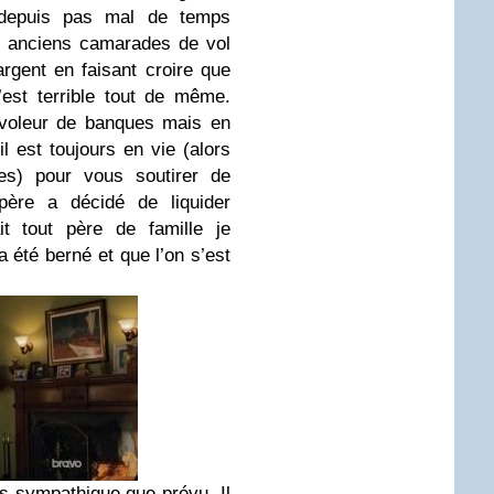
u depuis pas mal de temps
s anciens camarades de vol
rgent en faisant croire que
C’est terrible tout de même.
 voleur de banques mais en
il est toujours en vie (alors
es) pour vous soutirer de
père a décidé de liquider
ait tout père de famille je
 été berné et que l’on s’est
us sympathique que prévu. Il