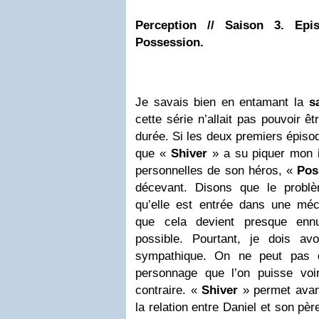
Perception // Saison 3. Epi
Possession.
Je savais bien en entamant la
s
cette série n’allait pas pouvoir ê
durée. Si les deux premiers épiso
que «
Shiver
» a su piquer mon i
personnelles de son héros, «
Pos
décevant. Disons que le problè
qu’elle est entrée dans une méca
que cela devient presque ennu
possible. Pourtant, je dois av
sympathique. On ne peut pas d
personnage que l’on puisse voi
contraire. «
Shiver
» permet avant
la relation entre Daniel et son pèr