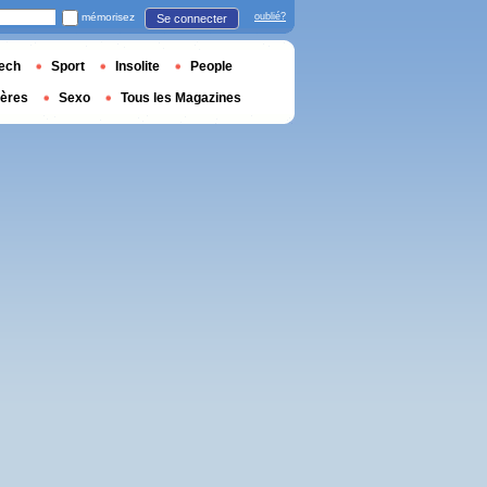
mémorisez
oublié?
Se connecter
ech
Sport
Insolite
People
ières
Sexo
Tous les Magazines