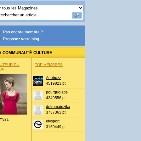
Pas encore membre ?
Proposez votre blog
A COMMUNAUTÉ CULTURE
AUTEUR DU
TOP MEMBRES
UR
Adobuzz
4519823 pt
pourquoiaps
4349556 pt
delromainzika
3737363 pt
my21
etvsport
3150449 pt