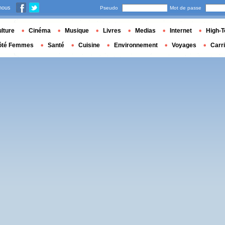
nous
Pseudo
Mot de passe
lture
Cinéma
Musique
Livres
Medias
Internet
High-T
ôté Femmes
Santé
Cuisine
Environnement
Voyages
Carr