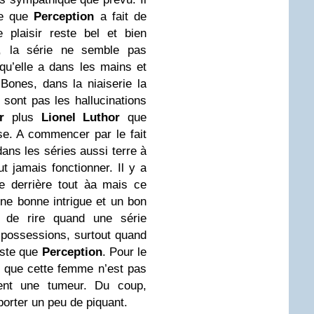
ce que
Perception
a fait de
 plaisir reste bel et bien
 la série ne semble pas
 qu’elle a dans les mains et
ones, dans la niaiserie la
e sont pas les hallucinations
r
plus
Lionel Luthor
que
e. A commencer par le fait
ans les séries aussi terre à
ut jamais fonctionner. Il y a
ue derrière tout àa mais ce
une bonne intrigue et un bon
e de rire quand une série
 possessions, surtout quand
liste que
Perception
. Pour le
r que cette femme n’est pas
ent une tumeur. Du coup,
pporter un peu de piquant.