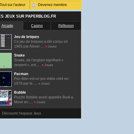
Tout sur l'auteur
Devenez membre
ES JEUX SUR PAPERBLOG.FR
Arcade
Casino
Réflexion
Jeu de briques
Ce jeu de briques a été conçu en
1985 par Alexei......
Jouez
Snake
Snake, de l'anglais signifiant «
serpent », est......
Jouez
Pacman
Pac-Man est un jeu vidéo créé en
1979 par le......
Jouez
Bubble
Puzzle Bobble aussi appelée Bust-a-
Move en......
Jouez
Découvrir l'espace Jeux